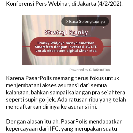
Konferensi Pers Webinar, di Jakarta (4/2/202).
Baca Selengkapnya
arrow_forward_ios
Powered by 
GliaStudios
Karena PasarPolis memang terus fokus untuk
M
menjembatani akses asuransi dari semua
u
kalangan, bahkan sampai kalangan pra sejahtera
t
seperti supir go-jek. Ada ratusan ribu yang telah
e
mendaftarkan dirinya ke asuransi ini.
Dengan alasan itulah, PasarPolis mendapatkan
kepercayaan dari IFC, yang merupakan suatu