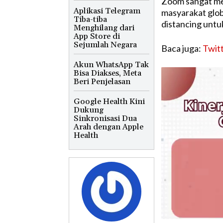
Zoom sangat me
Aplikasi Telegram
masyarakat glob
Tiba-tiba
distancing untu
Menghilang dari
App Store di
Sejumlah Negara
Baca juga:
Twitt
Akun WhatsApp Tak
Bisa Diakses, Meta
Beri Penjelasan
Google Health Kini
Dukung
Sinkronisasi Dua
Arah dengan Apple
Health