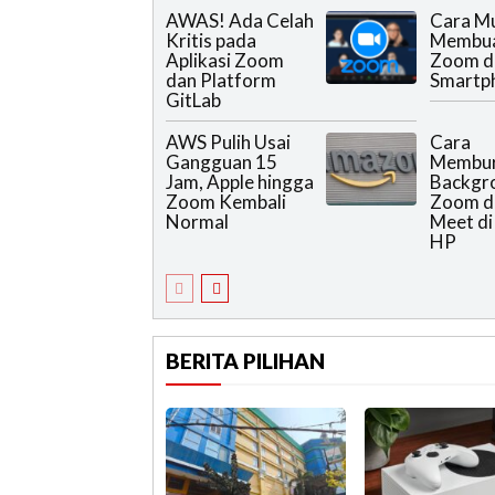
AWAS! Ada Celah
Cara M
Kritis pada
Membua
Aplikasi Zoom
Zoom d
dan Platform
Smartp
GitLab
AWS Pulih Usai
Cara
Gangguan 15
Membu
Jam, Apple hingga
Backgro
Zoom Kembali
Zoom d
Normal
Meet di
HP
BERITA PILIHAN