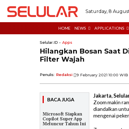
Saturday, 8 Augus
HOME
NEWS
APPLICATIONS
Selular.ID -
Apps
Hilangkan Bosan Saat Di
Filter Wajah
Penulis:
Redaksi
9 February 2021 10:00 WIB
Jakarta, Selula
BACA JUGA
Zoom makin rama
diandalkan untu
Microsoft Siapkan
mengenai peker
Copilot Super App
Meluncur Tahun Ini