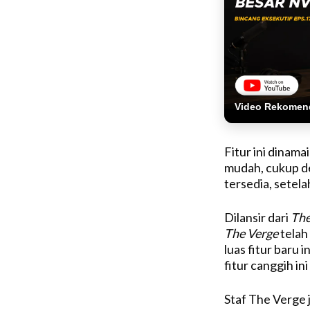
Video Rekomen
Fitur ini dinam
mudah, cukup de
tersedia, setel
Dilansir dari
The
The Verge
telah
luas fitur baru 
fitur canggih in
Staf The Verge