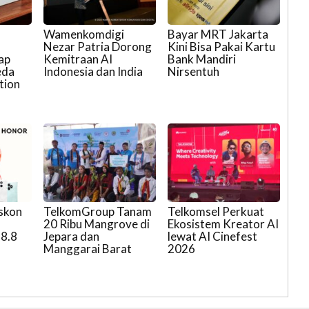
Wamenkomdigi
Bayar MRT Jakarta
Nezar Patria Dorong
Kini Bisa Pakai Kartu
ap
Kemitraan AI
Bank Mandiri
eda
Indonesia dan India
Nirsentuh
tion
skon
TelkomGroup Tanam
Telkomsel Perkuat
20 Ribu Mangrove di
Ekosistem Kreator AI
 8.8
Jepara dan
lewat AI Cinefest
Manggarai Barat
2026