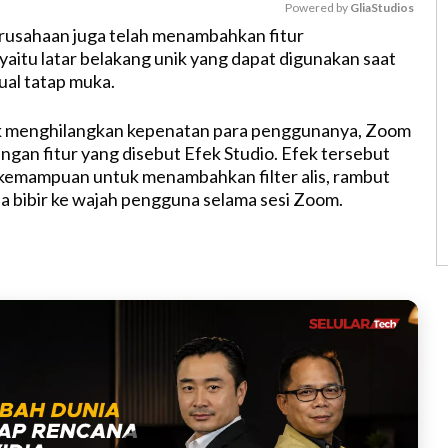
Powered by 
GliaStudios
rusahaan juga telah menambahkan fitur
itu latar belakang unik yang dapat digunakan saat
M
ual tatap muka.
u
t
k menghilangkan kepenatan para penggunanya, Zoom
e
engan fitur yang disebut Efek Studio. Efek tersebut
kemampuan untuk menambahkan filter alis, rambut
a bibir ke wajah pengguna selama sesi Zoom.