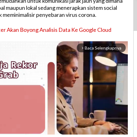
mudahkan untuk komunikasi jarak jauh yang dimana
al maupun lokal sedang menerapkan sistem social
k meminimalisir penyebaran virus corona.
er Akan Boyong Analisis Data Ke Google Cloud
Baca Selengkapnya
arrow_forward_ios