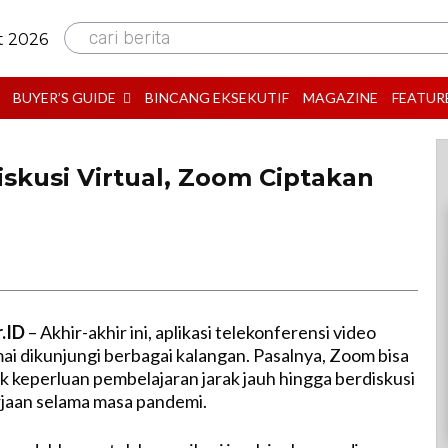
cari berita
t 2026
BUYER’S GUIDE
BINCANG EKSEKUTIF
MAGAZINE
FEATUR
skusi Virtual, Zoom Ciptakan
r.ID
– Akhir-akhir ini, aplikasi telekonferensi video
i dikunjungi berbagai kalangan. Pasalnya, Zoom bisa
k keperluan pembelajaran jarak jauh hingga berdiskusi
jaan selama masa pandemi.