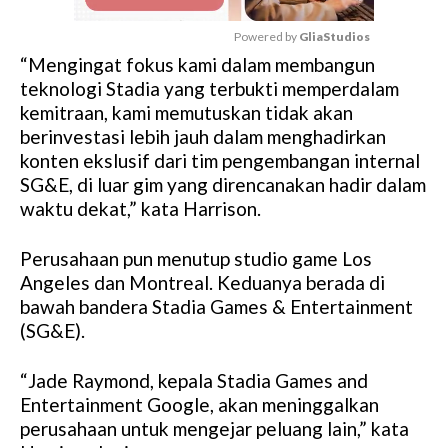
Powered by 
GliaStudios
“Mengingat fokus kami dalam membangun
M
teknologi Stadia yang terbukti memperdalam
u
kemitraan, kami memutuskan tidak akan
t
berinvestasi lebih jauh dalam menghadirkan
e
konten ekslusif dari tim pengembangan internal
SG&E, di luar gim yang direncanakan hadir dalam
waktu dekat,” kata Harrison.
Perusahaan pun menutup studio game Los
Angeles dan Montreal. Keduanya berada di
bawah bandera Stadia Games & Entertainment
(SG&E).
“Jade Raymond, kepala Stadia Games and
Entertainment Google, akan meninggalkan
perusahaan untuk mengejar peluang lain,” kata