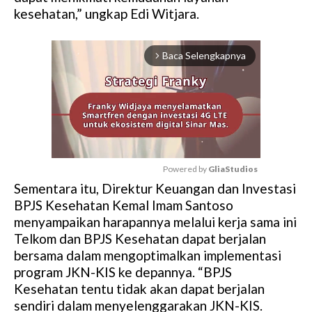
kesehatan,” ungkap Edi Witjara.
Baca Selengkapnya
arrow_forward_ios
Powered by 
GliaStudios
Sementara itu, Direktur Keuangan dan Investasi
M
BPJS Kesehatan Kemal Imam Santoso
u
menyampaikan harapannya melalui kerja sama ini
t
Telkom dan BPJS Kesehatan dapat berjalan
e
bersama dalam mengoptimalkan implementasi
program JKN-KIS ke depannya. “BPJS
Kesehatan tentu tidak akan dapat berjalan
sendiri dalam menyelenggarakan JKN-KIS.