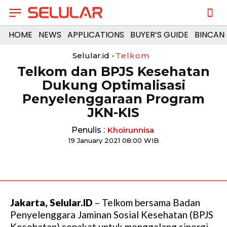
HOME
NEWS
APPLICATIONS
BUYER’S GUIDE
BINCAN
Selular.id -
Telkom
Telkom dan BPJS Kesehatan
Dukung Optimalisasi
Penyelenggaraan Program
JKN-KIS
Penulis :
Khoirunnisa
19 January 2021 08:00 WIB
Jakarta, Selular.ID
– Telkom bersama Badan
Penyelenggara Jaminan Sosial Kesehatan (BPJS
Kesehatan) sepakat untuk menggalang sinergi