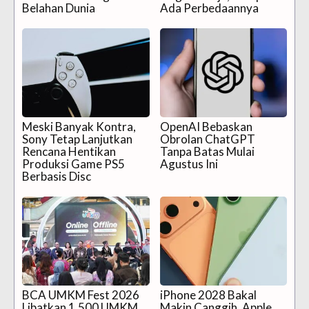
Belahan Dunia
Ada Perbedaannya
Meski Banyak Kontra,
OpenAI Bebaskan
Sony Tetap Lanjutkan
Obrolan ChatGPT
Rencana Hentikan
Tanpa Batas Mulai
Produksi Game PS5
Agustus Ini
Berbasis Disc
BCA UMKM Fest 2026
iPhone 2028 Bakal
Libatkan 1.500 UMKM
Makin Canggih, Apple