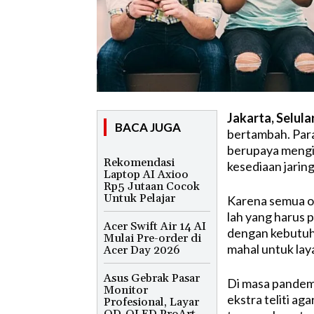
Jakarta, Selula
BACA JUGA
bertambah.
Par
berupaya mengi
Rekomendasi
kesediaan jarin
Laptop AI Axioo
Rp5 Jutaan Cocok
Untuk Pelajar
Karena semua o
lah yang harus 
Acer Swift Air 14 AI
dengan kebutuha
Mulai Pre-order di
mahal untuk lay
Acer Day 2026
Asus Gebrak Pasar
Di masa pandemi,
Monitor
ekstra teliti ag
Profesional, Layar