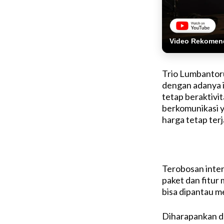
Video Rekomen
Trio Lumbantoru
dengan adanya i
tetap beraktivit
berkomunikasi y
harga tetap ter
Terobosan inte
paket dan fitur 
bisa dipantau me
Diharapankan d