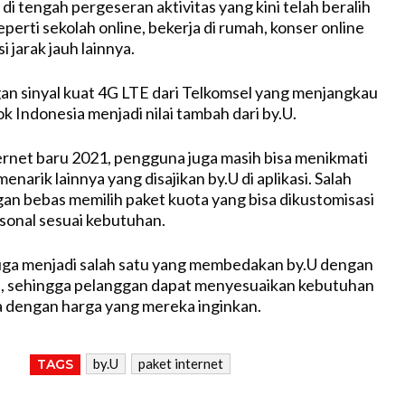
di tengah pergeseran aktivitas yang kini telah beralih
eperti sekolah online, bekerja di rumah, konser online
 jarak jauh lainnya.
n sinyal kuat 4G LTE dari Telkomsel yang menjangkau
k Indonesia menjadi nilai tambah dari by.U.
ternet baru 2021, pengguna juga masih bisa menikmati
enarik lainnya yang disajikan by.U di aplikasi. Salah
an bebas memilih paket kuota yang bisa dikustomisasi
rsonal sesuai kebutuhan.
uga menjadi salah satu yang membedakan by.U dengan
a, sehingga pelanggan dapat menyesuaikan kebutuhan
 dengan harga yang mereka inginkan.
by.U
paket internet
TAGS