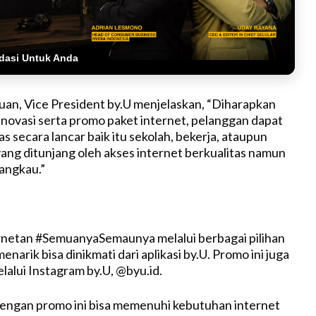
dasi Untuk Anda
an, Vice President by.U menjelaskan, “Diharapkan
novasi serta promo paket internet, pelanggan dapat
as secara lancar baik itu sekolah, bekerja, ataupun
ang ditunjang oleh akses internet berkualitas namun
jangkau.”
rnetan #SemuanyaSemaunya melalui berbagai pilihan
menarik bisa dinikmati dari aplikasi by.U.
Promo ini juga
lalui Instagram by.U, @byu.id
.
engan promo ini bisa memenuhi kebutuhan internet