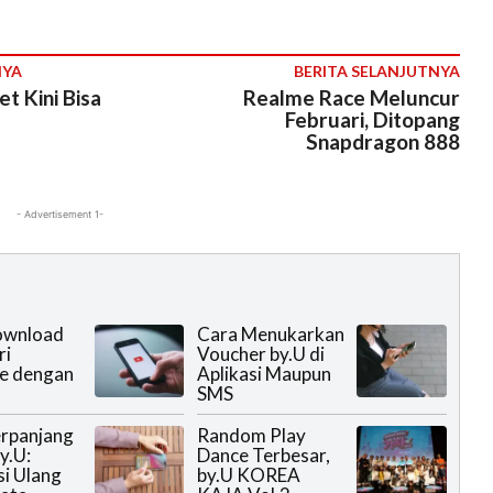
NYA
BERITA SELANJUTNYA
t Kini Bisa
Realme Race Meluncur
Februari, Ditopang
Snapdragon 888
- Advertisement 1-
ownload
Cara Menukarkan
ri
Voucher by.U di
e dengan
Aplikasi Maupun
SMS
rpanjang
Random Play
y.U:
Dance Terbesar,
si Ulang
by.U KOREA