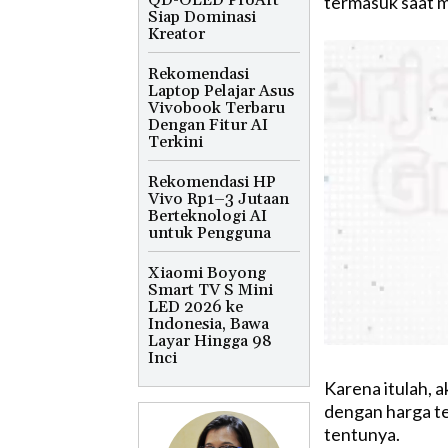
QD-OLED ProArt
termasuk saat m
Siap Dominasi
Kreator
Rekomendasi
Laptop Pelajar Asus
Vivobook Terbaru
Dengan Fitur AI
Terkini
Rekomendasi HP
Vivo Rp1–3 Jutaan
Berteknologi AI
untuk Pengguna
Xiaomi Boyong
Smart TV S Mini
LED 2026 ke
Indonesia, Bawa
Layar Hingga 98
Inci
Karena itulah, a
dengan harga te
tentunya.