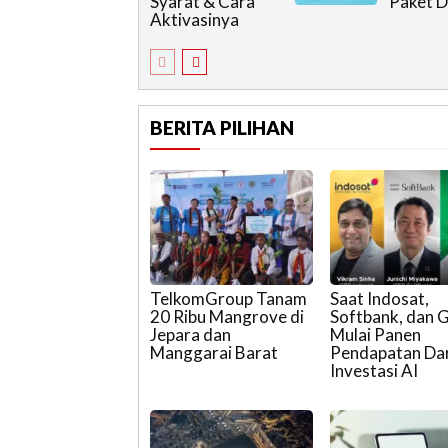
Syarat & Cara
Paket D
Aktivasinya
BERITA PILIHAN
TelkomGroup Tanam
Saat Indosat,
20 Ribu Mangrove di
Softbank, dan 
Jepara dan
Mulai Panen
Manggarai Barat
Pendapatan Dar
Investasi AI