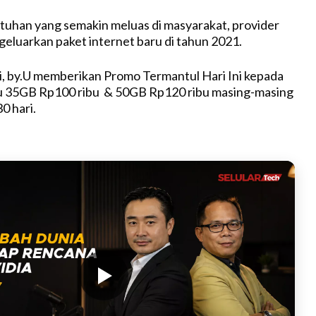
t
uhan yang semakin meluas di masyarakat, provider
e
ngeluarkan paket internet baru di tahun 2021.
ni, by.U memberikan Promo Termantul Hari Ini kepada
tu 35GB Rp100 ribu & 50GB Rp120 ribu masing-masing
0 hari.