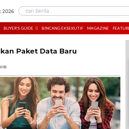
cari berita
t 2026
BUYER’S GUIDE
BINCANG EKSEKUTIF
MAGAZINE
FEATUR
rkan Paket Data Baru
 WIB