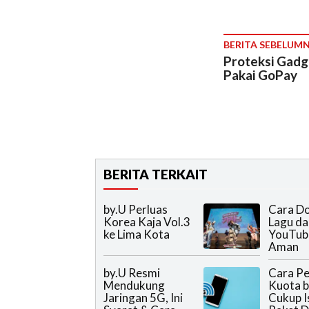
BERITA SEBELUM
Proteksi Gadge
Pakai GoPay
BERITA TERKAIT
by.U Perluas
Cara D
Korea Kaja Vol.3
Lagu da
ke Lima Kota
YouTub
Aman
by.U Resmi
Cara Pe
Mendukung
Kuota b
Jaringan 5G, Ini
Cukup I