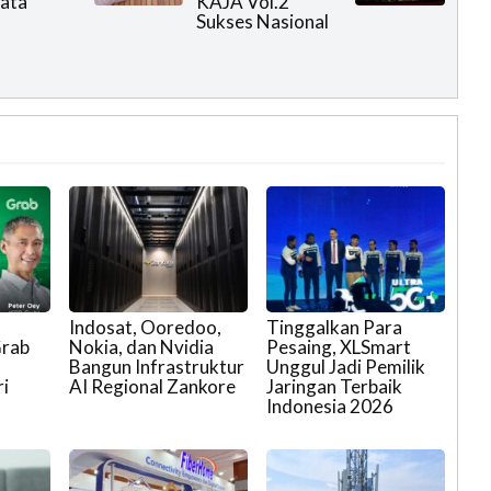
ata
KAJA Vol.2
Sukses Nasional
Indosat, Ooredoo,
Tinggalkan Para
Grab
Nokia, dan Nvidia
Pesaing, XLSmart
Bangun Infrastruktur
Unggul Jadi Pemilik
i
AI Regional Zankore
Jaringan Terbaik
Indonesia 2026