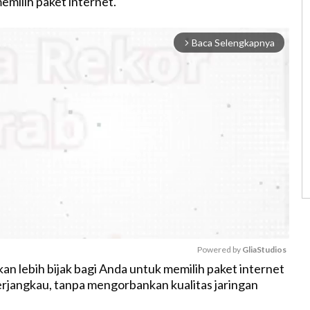
emilih paket internet.
Baca Selengkapnya
arrow_forward_ios
Powered by 
GliaStudios
kan lebih bijak bagi Anda untuk memilih paket internet
rjangkau, tanpa mengorbankan kualitas jaringan
M
u