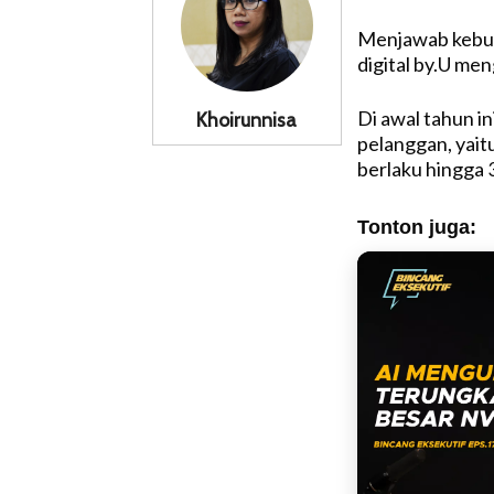
Menjawab kebut
digital by.U me
Di awal tahun i
Khoirunnisa
pelanggan, yai
berlaku hingga 3
Tonton juga: