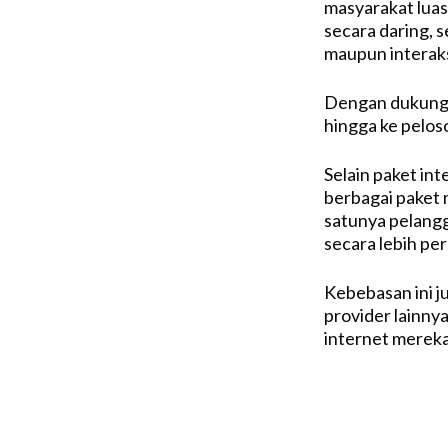
masyarakat luas 
secara daring, s
maupun interaksi
Dengan dukunga
hingga ke peloso
Selain paket in
berbagai paket m
satunya pelangg
secara lebih pe
Kebebasan ini j
provider lainny
internet mereka