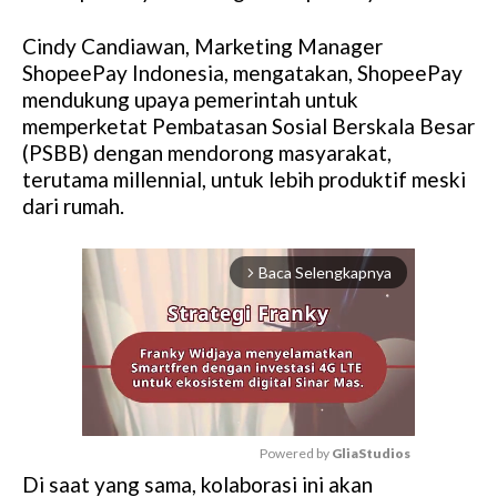
Cindy Candiawan, Marketing Manager
ShopeePay Indonesia, mengatakan, ShopeePay
mendukung upaya pemerintah untuk
memperketat Pembatasan Sosial Berskala Besar
(PSBB) dengan mendorong masyarakat,
terutama millennial, untuk lebih produktif meski
dari rumah.
Baca Selengkapnya
arrow_forward_ios
Powered by 
GliaStudios
Di saat yang sama, kolaborasi ini akan
M