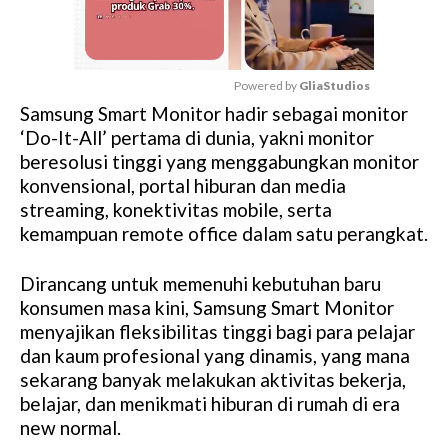
Powered by 
GliaStudios
Samsung Smart Monitor hadir sebagai monitor
M
‘Do-It-All’ pertama di dunia, yakni monitor
u
beresolusi tinggi yang menggabungkan monitor
t
konvensional, portal hiburan dan media
e
streaming, konektivitas mobile, serta
kemampuan remote office dalam satu perangkat.
Dirancang untuk memenuhi kebutuhan baru
konsumen masa kini, Samsung Smart Monitor
menyajikan fleksibilitas tinggi bagi para pelajar
dan kaum profesional yang dinamis, yang mana
sekarang banyak melakukan aktivitas bekerja,
belajar, dan menikmati hiburan di rumah di era
new normal.