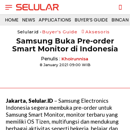
HOME
NEWS
APPLICATIONS
BUYER’S GUIDE
BINCAN
Selular.id -
Buyer's Guide
Aksesoris
Samsung Buka Pre-order
Smart Monitor di Indonesia
Penulis :
Khoirunnisa
8 January 2021 09:00 WIB
Jakarta, Selular.ID
– Samsung Electronics
Indonesia segera membuka pre-order untuk
Samsung Smart Monitor, monitor terbaru yang
memiliki OS Tizen, multifungsi dan mendukung
berbagai aktivitas seperti bekerja, belajar dan