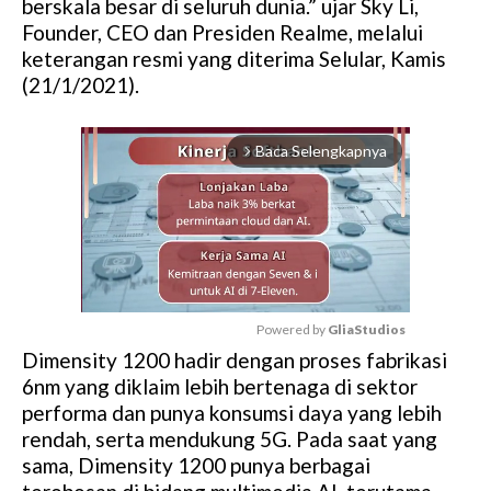
berskala besar di seluruh dunia.” ujar Sky Li,
Founder, CEO dan Presiden Realme, melalui
keterangan resmi yang diterima Selular, Kamis
(21/1/2021).
Baca Selengkapnya
arrow_forward_ios
Powered by 
GliaStudios
Dimensity 1200 hadir dengan proses fabrikasi
M
6nm yang diklaim lebih bertenaga di sektor
u
performa dan punya konsumsi daya yang lebih
t
rendah, serta mendukung 5G. Pada saat yang
e
sama, Dimensity 1200 punya berbagai