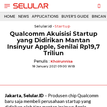
HOME
NEWS
APPLICATIONS
BUYER’S GUIDE
BINCAN
Selular.id -
Startup
Qualcomm Akuisisi Startup
yang Didirikan Mantan
Insinyur Apple, Senilai Rp19,7
Triliun
Penulis :
Khoirunnisa
18 January 2021 09:00 WIB
Jakarta, Selular.ID
– Produsen chip Qualcomm
baru saja membeli perusahaan startup yang
didirikan oleh tiga mantan insinyur Apple,