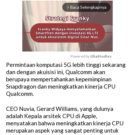
Baca Selengkapnya
arrow_forward_ios
Powered by 
GliaStudios
Permintaan komputasi 5G lebih tinggi sekarang
M
dan dengan akuisisi ini, Qualcomm akan
u
berupaya mempertahankan kepemimpinan
t
Snapdragon dan meningkatkan kinerja CPU
e
Qualcomm.
CEO Nuvia, Gerard Williams, yang dulunya
adalah Kepala arsitek CPU di Apple,
menyatakan bahwa meningkatkan kinerja CPU
merupakan aspek yang sangat penting untuk