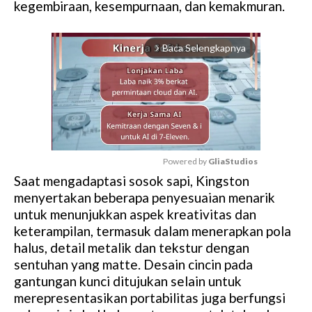
kegembiraan, kesempurnaan, dan kemakmuran.
Baca Selengkapnya
arrow_forward_ios
Powered by 
GliaStudios
Saat mengadaptasi sosok sapi, Kingston
M
menyertakan beberapa penyesuaian menarik
u
untuk menunjukkan aspek kreativitas dan
t
keterampilan, termasuk dalam menerapkan pola
e
halus, detail metalik dan tekstur dengan
sentuhan yang matte. Desain cincin pada
gantungan kunci ditujukan selain untuk
merepresentasikan portabilitas juga berfungsi