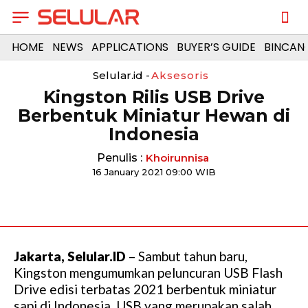
HOME
NEWS
APPLICATIONS
BUYER’S GUIDE
BINCAN
Selular.id -
Aksesoris
Kingston Rilis USB Drive
Berbentuk Miniatur Hewan di
Indonesia
Penulis :
Khoirunnisa
16 January 2021 09:00 WIB
Jakarta, Selular.ID
– Sambut tahun baru,
Kingston mengumumkan peluncuran USB Flash
Drive edisi terbatas 2021 berbentuk miniatur
sapi di Indonesia. USB yang merupakan salah