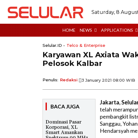
Saturday, 8 Augus
HOME
NEWS
APPLICATIONS
Selular.ID -
Telco & Enterprise
Karyawan XL Axiata Wak
Pelosok Kalbar
Penulis:
Redaksi
3 January 2021 08:00 WIB
Jakarta, Selula
BACA JUGA
telah merampun
pembangkit listr
Dominasi Pasar
Sanggau, Yohan
Korporasi, XL
Hendarsyah mere
Smart Amankan
Spektrum 90 MHz