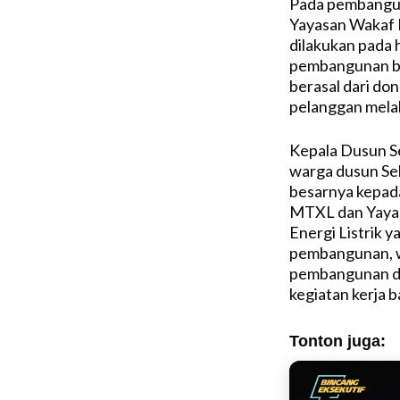
Pada pembangun
Yayasan Wakaf E
dilakukan pada 
pembangunan bal
berasal dari do
pelanggan mela
Kepala Dusun S
warga dusun Se
besarnya kepada
MTXL dan Yayas
Energi Listrik y
pembangunan, w
pembangunan da
kegiatan kerja 
Tonton juga: