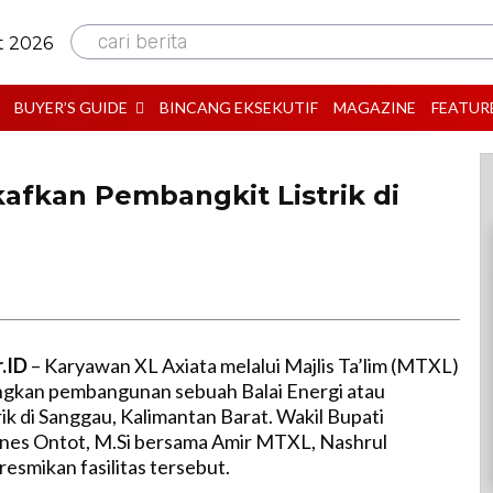
cari berita
t 2026
BUYER’S GUIDE
BINCANG EKSEKUTIF
MAGAZINE
FEATUR
afkan Pembangkit Listrik di
r.ID
– Karyawan XL Axiata melalui Majlis Ta’lim (MTXL)
gkan pembangunan sebuah Balai Energi atau
ik di Sanggau, Kalimantan Barat. Wakil Bupati
nes Ontot, M.Si bersama Amir MTXL, Nashrul
smikan fasilitas tersebut.