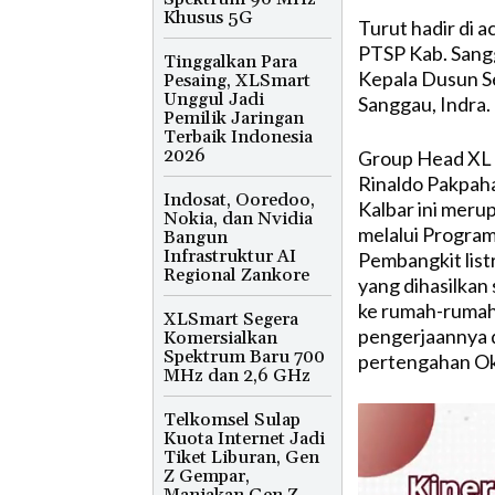
Khusus 5G
Turut hadir di 
PTSP Kab. Sangg
Tinggalkan Para
Kepala Dusun S
Pesaing, XLSmart
Unggul Jadi
Sanggau, Indra.
Pemilik Jaringan
Terbaik Indonesia
2026
Group Head XL 
Rinaldo Pakpaha
Indosat, Ooredoo,
Kalbar ini meru
Nokia, dan Nvidia
melalui Progra
Bangun
Infrastruktur AI
Pembangkit listr
Regional Zankore
yang dihasilkan 
ke rumah-rumah
XLSmart Segera
pengerjaannya d
Komersialkan
Spektrum Baru 700
pertengahan Okt
MHz dan 2,6 GHz
Telkomsel Sulap
Kuota Internet Jadi
Tiket Liburan, Gen
Z Gempar,