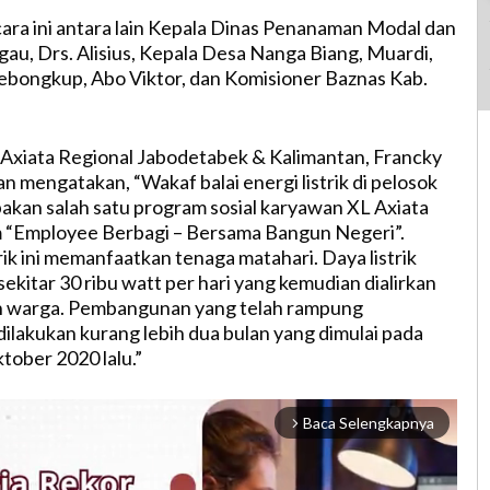
acara ini antara lain Kepala Dinas Penanaman Modal dan
au, Drs. Alisius, Kepala Desa Nanga Biang, Muardi,
ebongkup, Abo Viktor, dan Komisioner Baznas Kab.
Axiata Regional Jabodetabek & Kalimantan, Francky
n mengatakan, “Wakaf balai energi listrik di pelosok
pakan salah satu program sosial karyawan XL Axiata
m “Employee Berbagi – Bersama Bangun Negeri”.
ik ini memanfaatkan tenaga matahari. Daya listrik
sekitar 30 ribu watt per hari yang kemudian dialirkan
 warga. Pembangunan yang telah rampung
ilakukan kurang lebih dua bulan yang dimulai pada
ober 2020 lalu.”
Baca Selengkapnya
arrow_forward_ios