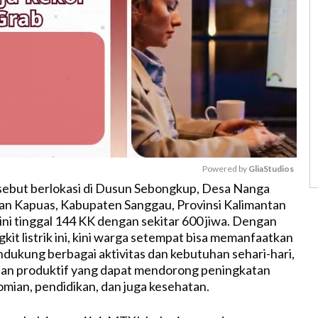
Powered by 
GliaStudios
rsebut berlokasi di Dusun Sebongkup, Desa Nanga
an Kapuas, Kabupaten Sanggau, Provinsi Kalimantan
M
 ini tinggal 144 KK dengan sekitar 600 jiwa. Dengan
u
it listrik ini, kini warga setempat bisa memanfaatkan
t
endukung berbagai aktivitas dan kebutuhan sehari-hari,
e
tan produktif yang dapat mendorong peningkatan
mian, pendidikan, dan juga kesehatan.