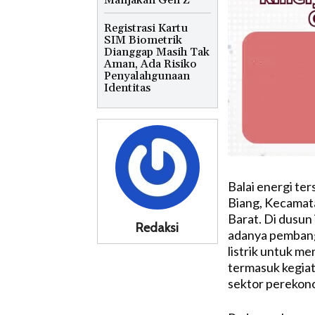
Manjakan Gen Z
Registrasi Kartu
SIM Biometrik
Dianggap Masih Tak
Aman, Ada Risiko
Penyalahgunaan
Identitas
Balai energi te
Biang, Kecamat
Barat. Di dusun
Redaksi
adanya pembangk
listrik untuk m
termasuk kegia
sektor perekono