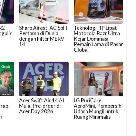
R2
Sharp Airest, AC Split
Teknologi HP Lipat
rgulir
Pertama di Dunia
Motorola Razr Ultra
dengan Filter MERV
Kejar Dominasi
14
Pemain Lama di Pasar
Global
Acer Swift Air 14 AI
LG PuriCare
Grab
Mulai Pre-order di
AeroMini, Pembersih
Acer Day 2026
Udara Mungil untuk
i
Ruang Minimalis