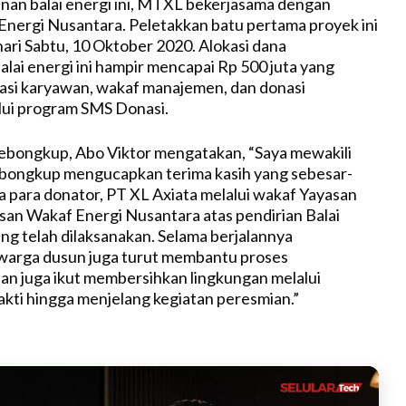
an balai energi ini, MTXL bekerjasama dengan
nergi Nusantara. Peletakkan batu pertama proyek ini
hari Sabtu, 10 Oktober 2020. Alokasi dana
ai energi ini hampir mencapai Rp 500 juta yang
nasi karyawan, wakaf manajemen, dan donasi
lui program SMS Donasi.
ebongkup, Abo Viktor mengatakan, “Saya mewakili
bongkup mengucapkan terima kasih yang sebesar-
 para donator, PT XL Axiata melalui wakaf Yayasan
an Wakaf Energi Nusantara atas pendirian Balai
ang telah dilaksanakan. Selama berjalannya
arga dusun juga turut membantu proses
n juga ikut membersihkan lingkungan melalui
bakti hingga menjelang kegiatan peresmian.”