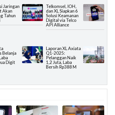
si Jaringan
Telkomsel, IOH,
t Akan
dan XL Siapkan 6
g Tahun
Solusi Keamanan
i
Digital via Telco
API Alliance
ta
Laporan XL Axiata
 Belanja
Q1-2025:
Laba
Pelanggan Naik
ua Digit
1,2 Juta, Laba
Bersih Rp388 M