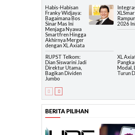
Habis-Habisan
Integra
Franky Widjaya:
XLSmar
Bagaimana Bos
Rampun
Sinar Mas Ini
2026 In
Menjaga Nyawa
Smartfren Hingga
Akhirnya Merger
dengan XL Axiata
RUPST Telkom:
XL Axia
Dian Siswarini Jadi
Pangkas
Direktur Utama,
Modal, 
Bagikan Dividen
Turun D
Jumbo
BERITA PILIHAN