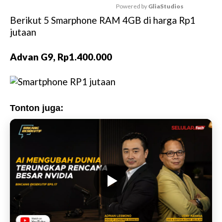
Powered by 
GliaStudios
Berikut 5 Smarphone RAM 4GB di harga Rp1
M
jutaan
u
t
Advan G9, Rp1.400.000
e
Tonton juga: