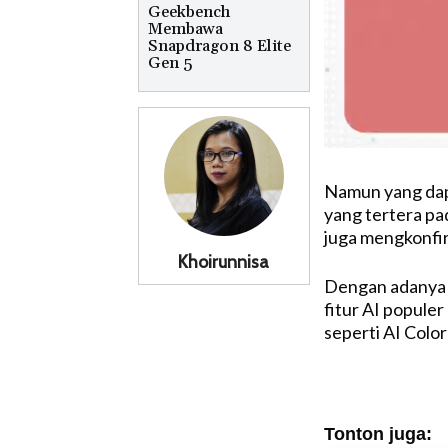
Geekbench
Membawa
Snapdragon 8 Elite
Gen 5
Namun yang dapa
yang tertera pad
juga mengkonfir
Khoirunnisa
Dengan adanya 
fitur AI popule
seperti AI Colo
Tonton juga: