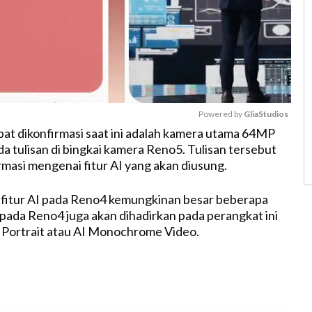
Powered by 
GliaStudios
t dikonfirmasi saat ini adalah kamera utama 64MP
a tulisan di bingkai kamera Reno5. Tulisan tersebut
M
masi mengenai fitur AI yang akan diusung.
u
t
fitur AI pada Reno4 kemungkinan besar beberapa
e
r pada Reno4 juga akan dihadirkan pada perangkat ini
r Portrait atau AI Monochrome Video.