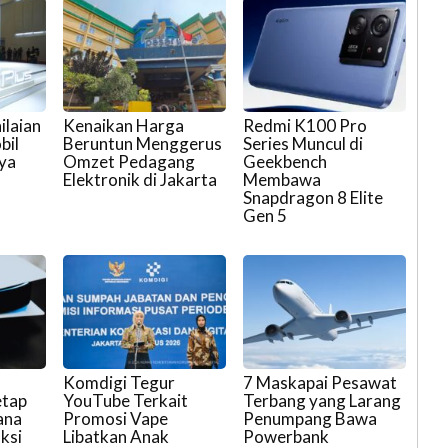
ilaian
Kenaikan Harga
Redmi K100 Pro
bil
Beruntun Menggerus
Series Muncul di
nya
Omzet Pedagang
Geekbench
Elektronik di Jakarta
Membawa
Snapdragon 8 Elite
Gen 5
Komdigi Tegur
7 Maskapai Pesawat
etap
YouTube Terkait
Terbang yang Larang
ana
Promosi Vape
Penumpang Bawa
ksi
Libatkan Anak
Powerbank