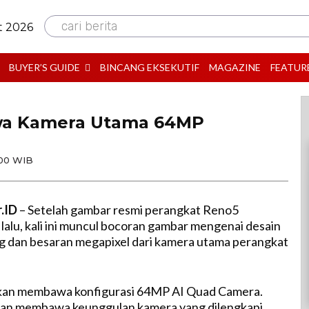
cari berita
t 2026
BUYER’S GUIDE
BINCANG EKSEKUTIF
MAGAZINE
FEATUR
awa Kamera Utama 64MP
00 WIB
r.ID
– Setelah gambar resmi perangkat Reno5
 lalu, kali ini muncul bocoran gambar mengenai desain
g dan besaran megapixel dari kamera utama perangkat
an membawa konfigurasi 64MP AI Quad Camera.
akan membawa keunggulan kamera yang dilengkapi