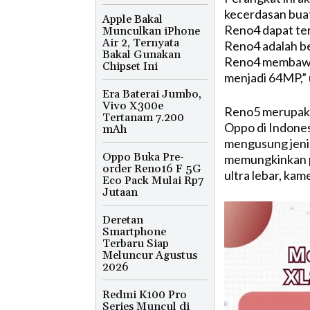
kecerdasan buat
Apple Bakal
Reno4 dapat te
Munculkan iPhone
Air 2, Ternyata
Reno4 adalah be
Bakal Gunakan
Reno4 membawa 
Chipset Ini
menjadi 64MP,” 
Era Baterai Jumbo,
Vivo X300e
Reno5 merupaka
Tertanam 7.200
Oppo di Indone
mAh
mengusung jeni
Oppo Buka Pre-
memungkinkan p
order Reno16 F 5G
ultra lebar, kam
Eco Pack Mulai Rp7
Jutaan
Deretan
Smartphone
Terbaru Siap
Meluncur Agustus
2026
Redmi K100 Pro
Series Muncul di