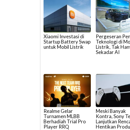
Xiaomi Investasi di
Pergeseran Pen
Startup Battery Swap
Teknologi di Mo
untuk Mobil Listrik
Listrik, Tak Ha
Sekadar AI
Realme Gelar
Meski Banyak
Turnamen MLBB
Kontra, Sony T
Berhadiah Trial Pro
Lanjutkan Renc
Player RRQ
Hentikan Produ