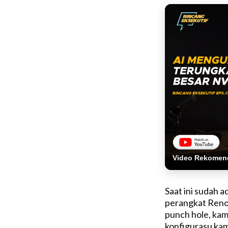
Video Rekomen
Saat ini sudah 
perangkat Reno5
punch hole, ka
konfigurasu kam