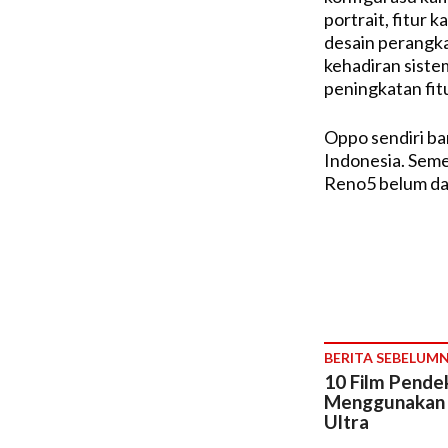
portrait, fitur 
desain perangka
kehadiran sist
peningkatan fit
Oppo sendiri ba
Indonesia. Semen
Reno5 belum dap
BERITA SEBELUM
10 Film Pendek
Menggunakan 
Ultra