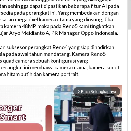
an sehingga dapat dipastikan beberapa fitur AI pada
rsedia pada perangkat ini. Yang membedakan dengan
saran megapixel kamera utama yang diusung, Jika
kamera 48MP, maka pada Reno5 kami tingkatkan
ujar Aryo Meidianto A, PR Manager Oppo Indonesia.
n suksesor perangkat Reno4 yang siap dihadirkan
sia pada awal tahun mendatang. Kamera Reno5
s quad camera sebuah konfigurasi yang
erangkat ini membawa kamera utama, kamera sudut
era hitam putih dan kamera portrait.
Baca Selengkapnya
arrow_forward_ios