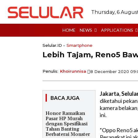
Thursday, 6 Augus
HOME
NEWS
APPLICATIONS
Selular.ID -
Smartphone
Lebih Tajam, Reno5 B
Penulis:
Khoirunnisa
8 December 2020 09:
Jakarta, Selula
BACA JUGA
diketahui pekan
kamera belakan
Honor Ramaikan
ini.
Pasar HP Murah
dengan Spesifikasi
Tahan Banting
“Oppo Reno5 ak
Berbaterai Monster
Perangkat ini 