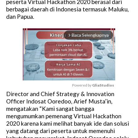
peserta Virtual Hackathon 2020 berasal dari
berbagai daerah di Indonesia termasuk Maluku,
dan Papua.
Baca Selengkapnya
arrow_forward_ios
Powered by 
GliaStudios
Director and Chief Strategy & Innovation
M
Officer Indosat Ooredoo, Arief Musta’in,
u
mengatakan “Kami sangat bangga
t
mengumumkan pemenang Virtual Hackathon
e
2020 karena kami melihat banyak ide dan solusi
yang datang dari peserta untuk memenuhi