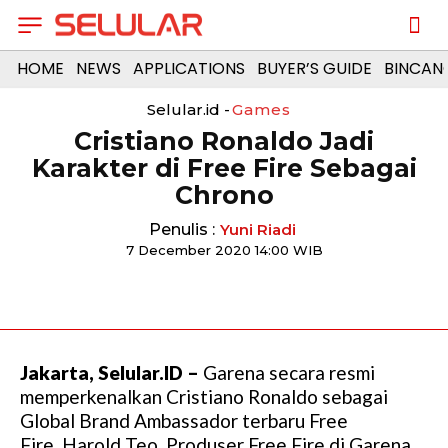
HOME
NEWS
APPLICATIONS
BUYER’S GUIDE
BINCAN
Selular.id -
Games
Cristiano Ronaldo Jadi
Karakter di Free Fire Sebagai
Chrono
Penulis :
Yuni Riadi
7 December 2020 14:00 WIB
Jakarta, Selular.ID –
Garena secara resmi
memperkenalkan Cristiano Ronaldo sebagai
Global Brand Ambassador terbaru Free
Fire. Harold Teo, Produser Free Fire di Garena,