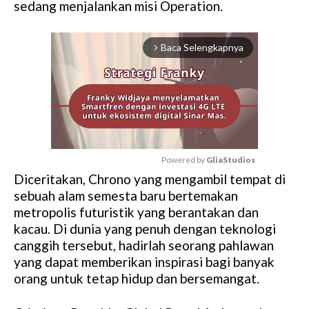
sedang menjalankan misi Operation.
Baca Selengkapnya
arrow_forward_ios
Powered by 
GliaStudios
Diceritakan, Chrono yang mengambil tempat di
M
sebuah alam semesta baru bertemakan
u
metropolis futuristik yang berantakan dan
t
kacau. Di dunia yang penuh dengan teknologi
e
canggih tersebut, hadirlah seorang pahlawan
yang dapat memberikan inspirasi bagi banyak
orang untuk tetap hidup dan bersemangat.