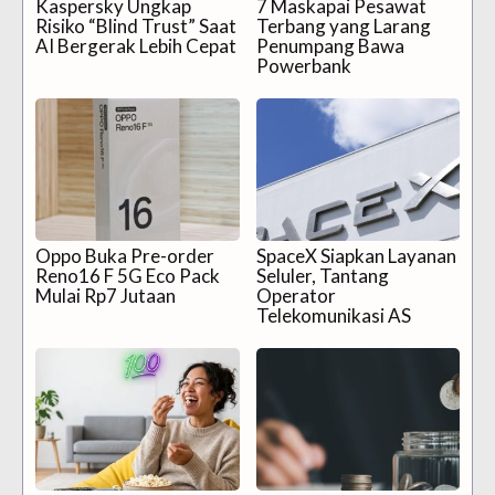
Kaspersky Ungkap
7 Maskapai Pesawat
Risiko “Blind Trust” Saat
Terbang yang Larang
AI Bergerak Lebih Cepat
Penumpang Bawa
Powerbank
Oppo Buka Pre-order
SpaceX Siapkan Layanan
Reno16 F 5G Eco Pack
Seluler, Tantang
Mulai Rp7 Jutaan
Operator
Telekomunikasi AS