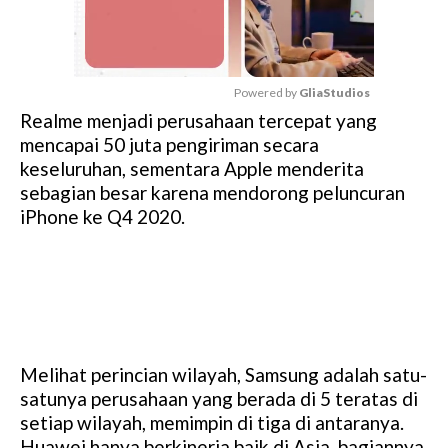
Powered by 
GliaStudios
Realme menjadi perusahaan tercepat yang
M
mencapai 50 juta pengiriman secara
u
keseluruhan, sementara Apple menderita
t
sebagian besar karena mendorong peluncuran
e
iPhone ke Q4 2020.
Melihat perincian wilayah, Samsung adalah satu-
satunya perusahaan yang berada di 5 teratas di
setiap wilayah, memimpin di tiga di antaranya.
Huawei hanya berkinerja baik di Asia, bagiannya