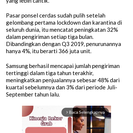
yang lebih cantik.
Pasar ponsel cerdas sudah pulih setelah
gelombang pertama lockdown dan karantina di
seluruh dunia, itu mencatat peningkatan 32%
dalam pengiriman setiap tiga bulan.
Dibandingkan dengan Q3 2019, penurunannya
hanya 4%, itu berarti 366 juta unit.
Samsung berhasil mencapai jumlah pengiriman
tertinggi dalam tiga tahun terakhir,
meningkatkan penjualannya sebesar 48% dari
kuartal sebelumnya dan 3% dari periode Juli-
September tahun lalu.
Baca Selengkapnya
arrow_forward_ios