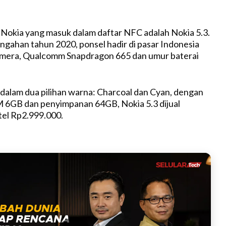
M
Nokia yang masuk dalam daftar NFC adalah Nokia 5.3.
u
gahan tahun 2020, ponsel hadir di pasar Indonesia
t
mera, Qualcomm Snapdragon 665 dan umur baterai
e
 dalam dua pilihan warna: Charcoal dan Cyan, dengan
 6GB dan penyimpanan 64GB, Nokia 5.3 dijual
tel Rp2.999.000.