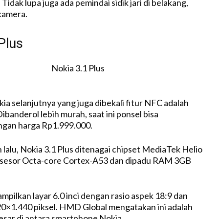
 Tidak lupa juga ada pemindai sidik jari di belakang,
kamera.
Plus
a selanjutnya yang juga dibekali fitur NFC adalah
Dibanderol lebih murah, saat ini ponsel bisa
ngan harga Rp1.999.000.
lalu, Nokia 3.1 Plus ditenagai chipset MediaTek Helio
sesor Octa-core Cortex-A53 dan dipadu RAM 3GB
pilkan layar 6.0 inci dengan rasio aspek 18:9 dan
0×1.440 piksel. HMD Global mengatakan ini adalah
besar di antara smartphone Nokia.