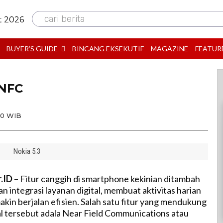
cari berita
t 2026
BUYER’S GUIDE
BINCANG EKSEKUTIF
MAGAZINE
FEATUR
 NFC
00 WIB
Nokia 5.3
r.ID
– Fitur canggih di smartphone kekinian ditambah
 dan integrasi layanan digital, membuat aktivitas harian
kin berjalan efisien. Salah satu fitur yang mendukung
al tersebut adala Near Field Communications atau