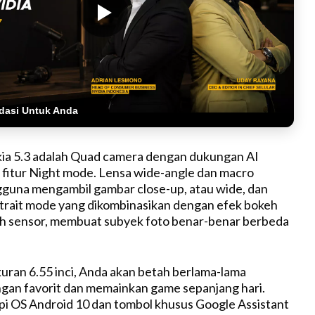
dasi Untuk Anda
kia 5.3 adalah Quad camera dengan dukungan AI
fitur Night mode. Lensa wide-angle dan macro
una mengambil gambar close-up, atau wide, dan
rtrait mode yang dikombinasikan dengan efek bokeh
th sensor, membuat subyek foto benar-benar berbeda
uran 6.55 inci, Anda akan betah berlama-lama
gan favorit dan memainkan game sepanjang hari.
pi OS Android 10 dan tombol khusus Google Assistant