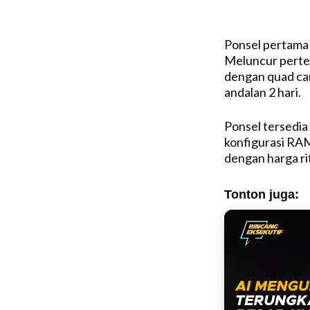
Ponsel pertama 
Meluncur perten
dengan quad ca
andalan 2 hari.
Ponsel tersedia
konfigurasi RAM
dengan harga ri
Tonton juga: