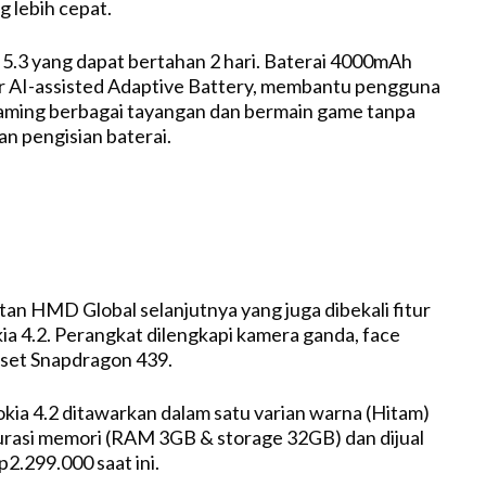
g lebih cepat.
a 5.3 yang dapat bertahan 2 hari. Baterai 4000mAh
ur AI-assisted Adaptive Battery, membantu pengguna
aming berbagai tayangan dan bermain game tanpa
 pengisian baterai.
an HMD Global selanjutnya yang juga dibekali fitur
a 4.2. Perangkat dilengkapi kamera ganda, face
pset Snapdragon 439.
okia 4.2 ditawarkan dalam satu varian warna (Hitam)
urasi memori (RAM 3GB & storage 32GB) dan dijual
2.299.000 saat ini.