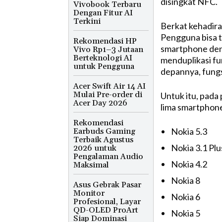
disingkat NFC.
Vivobook Terbaru
Dengan Fitur AI
Terkini
Berkat kehadiran
Pengguna bisa t
Rekomendasi HP
smartphone deng
Vivo Rp1–3 Jutaan
Berteknologi AI
menduplikasi fu
untuk Pengguna
depannya, fungs
Acer Swift Air 14 AI
Mulai Pre-order di
Untuk itu, pada 
Acer Day 2026
lima smartphone
Rekomendasi
Nokia 5.3
Earbuds Gaming
Terbaik Agustus
Nokia 3.1 Plu
2026 untuk
Pengalaman Audio
Nokia 4.2
Maksimal
Nokia 8
Asus Gebrak Pasar
Monitor
Nokia 6
Profesional, Layar
QD-OLED ProArt
Nokia 5
Siap Dominasi