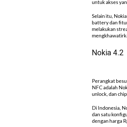
untuk akses yan
Selain itu, Noki
battery dan fit
melakukan stre
mengkhawatirkan
Nokia 4.2
Perangkat besut
NFC adalah Noki
unlock, dan chi
Di Indonesia, N
dan satu konfig
dengan harga Rp