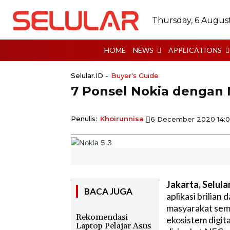
Thursday, 6 Augus
HOME
NEWS
APPLICATIONS
Selular.ID -
Buyer's Guide
7 Ponsel Nokia dengan
Penulis:
Khoirunnisa
6 December 2020 14:
Jakarta, Selula
BACA JUGA
aplikasi brilian
masyarakat sema
Rekomendasi
ekosistem digit
Laptop Pelajar Asus