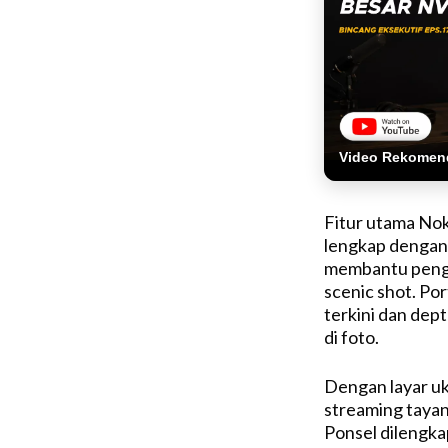
Video Rekomen
Fitur utama No
lengkap dengan 
membantu pengg
scenic shot. Po
terkini dan dep
di foto.
Dengan layar uk
streaming tayan
Ponsel dilengka