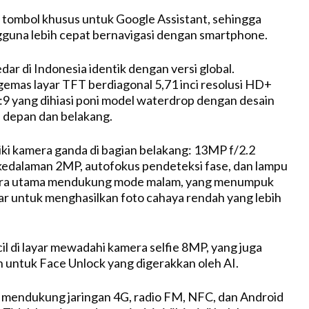
 tombol khusus untuk Google Assistant, sehingga
una lebih cepat bernavigasi dengan smartphone.
dar di Indonesia identik dengan versi global.
mas layar TFT berdiagonal 5,71 inci resolusi HD+
:9 yang dihiasi poni model waterdrop dengan desain
 depan dan belakang.
iki kamera ganda di bagian belakang: 13MP f/2.2
kedalaman 2MP, autofokus pendeteksi fase, dan lampu
era utama mendukung mode malam, yang menumpuk
r untuk menghasilkan foto cahaya rendah yang lebih
l di layar mewadahi kamera selfie 8MP, yang juga
 untuk Face Unlock yang digerakkan oleh AI.
 mendukung jaringan 4G, radio FM, NFC, dan Android