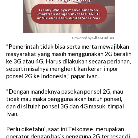
Powered by 
GliaStudios
“Pemerintah tidak bisa serta merta mewajibkan
M
masyarakat yang masih menggunakan 2G beralih
u
ke 3G atau 4G. Harus dilakukan secara perlahan,
t
seperti misalnya menghentikan keran impor
e
ponsel 2G ke Indonesia,” papar Ivan.
“Dengan mandeknya pasokan ponsel 2G, mau
tidak mau maka pengguna akan butuh ponsel,
dan di situlah ponsel 3G dan 4G masuk, timpal
Ivan.
Perlu diketahui, saat ini Telkomsel merupakan
operator dengan basis pengguna 2G terbesar di