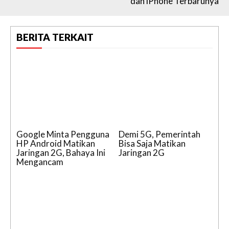
dan iPhone Terbarunya
BERITA TERKAIT
Google Minta Pengguna
Demi 5G, Pemerintah
HP Android Matikan
Bisa Saja Matikan
Jaringan 2G, Bahaya Ini
Jaringan 2G
Mengancam