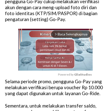
pengguna Go-Pay cukup melakukan verifikasi
akun dengan cara meng-upload foto diri dan
foto identitas (KTP/SIM/PASPOR) di bagian
pengaturan (setting) Go-Pay.
Baca Selengkapnya
arrow_forward_ios
Powered by 
GliaStudios
Selama periode promo, pengguna Go-Pay yang
M
melakukan verifikasi berupa voucher Rp 10.000
u
yang dapat digunakan untuk layanan Go-Ride.
t
e
Sementara, untuk melakukan transfer saldo,