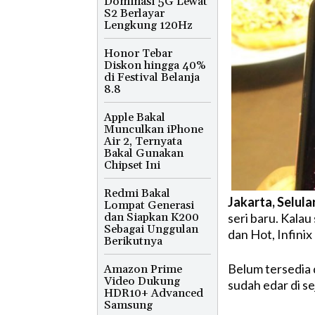
Dominasi 5G Lewat
S2 Berlayar
Lengkung 120Hz
Honor Tebar
Diskon hingga 40%
di Festival Belanja
8.8
Apple Bakal
Munculkan iPhone
Air 2, Ternyata
Bakal Gunakan
Chipset Ini
Redmi Bakal
Jakarta, Selula
Lompat Generasi
dan Siapkan K200
seri baru. Kala
Sebagai Unggulan
dan Hot, Infinix
Berikutnya
Belum tersedia d
Amazon Prime
Video Dukung
sudah edar di s
HDR10+ Advanced
Samsung