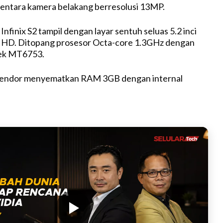
entara kamera belakang berresolusi 13MP.
M
u
 Infinix S2 tampil dengan layar sentuh seluas 5.2 inci
t
i HD. Ditopang prosesor Octa-core 1.3GHz dengan
e
ek MT6753.
vendor menyematkan RAM 3GB dengan internal