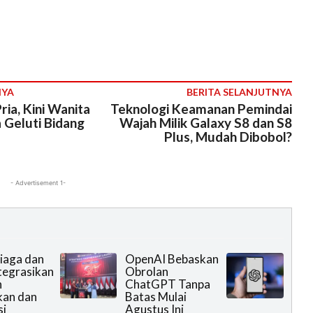
NYA
BERITA SELANJUTNYA
ia, Kini Wanita
Teknologi Keamanan Pemindai
 Geluti Bidang
Wajah Milik Galaxy S8 dan S8
Plus, Mudah Dibobol?
- Advertisement 1-
iaga dan
OpenAI Bebaskan
ntegrasikan
Obrolan
n
ChatGPT Tanpa
kan dan
Batas Mulai
si
Agustus Ini