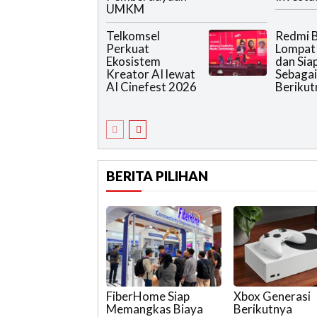
UMKM
Telkomsel
Redmi B
Perkuat
Lompat
Ekosistem
dan Sia
Kreator AI lewat
Sebagai
AI Cinefest 2026
Berikut
BERITA PILIHAN
FiberHome Siap
Xbox Generasi
Memangkas Biaya
Berikutnya