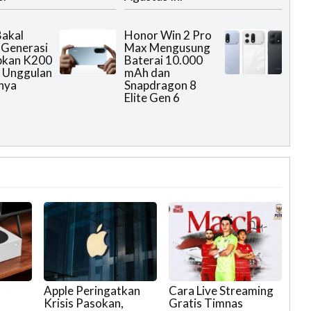
akal
Honor Win 2 Pro
 Generasi
Max Mengusung
pkan K200
Baterai 10.000
 Unggulan
mAh dan
nya
Snapdragon 8
Elite Gen 6
Apple Peringatkan
Cara Live Streaming
Krisis Pasokan,
Gratis Timnas