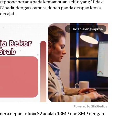
rtphone berada pada kemampuan selfie yang “tidak
x S2 hadir dengan kamera depan ganda dengan lensa
derajat.
Baca Selengkapnya
arrow_forward_ios
Powered by 
GliaStudios
amera depan Infinix S2 adalah 13MP dan 8MP dengan