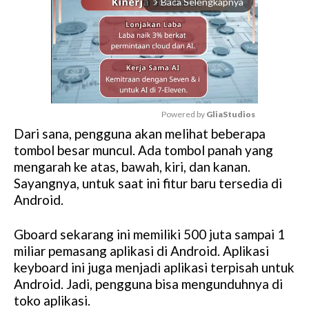
Baca Selengkapnya
arrow_forward_ios
Powered by 
GliaStudios
Dari sana, pengguna akan melihat beberapa
M
tombol besar muncul. Ada tombol panah yang
u
mengarah ke atas, bawah, kiri, dan kanan.
t
Sayangnya, untuk saat ini fitur baru tersedia di
e
Android.
Gboard sekarang ini memiliki 500 juta sampai 1
miliar pemasang aplikasi di Android. Aplikasi
keyboard ini juga menjadi aplikasi terpisah untuk
Android. Jadi, pengguna bisa mengunduhnya di
toko aplikasi.