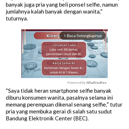
banyak juga pria yang beli ponsel selfie, namun
jumlahnya kalah banyak dengan wanita,”
tuturnya.
Baca Selengkapnya
arrow_forward_ios
Powered by 
GliaStudios
“Saya tidak heran smartphone selfie banyak
M
diburu konsumen wanita, pasalnya selama ini
u
memang perempuan dikenal senang selfie,” tutur
t
pria yang membuka gerai di salah satu sudut
e
Bandung Elektronik Center (BEC).