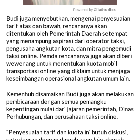
Powered by 
GliaStudios
Budi juga menyebutkan, mengenai penyesuaian
M
tarif atas dan bawah, rencananya akan
u
ditentukan oleh Pemerintah Daerah setempat
t
yang menampung aspirasi dari operator taksi,
e
pengusaha angkutan kota, dan mitra pengemudi
taksi online. Pemda rencananya juga akan diberi
wewenang untuk menentukan kuota mobil
transportasi online yang diklaim untuk menjaga
keseimbangan operasional angkutan umum lain.
Kemenhub disamaikan Budi juga akan melakukan
pembicaraan dengan semua pemangku
kepentingan mulai dari jajaran pemerintah, Dinas
Perhubungan, dan perusahaan taksi online.
“Penyesuaian tarif dan kuota ini butuh diskusi,
satu daerah dengan daerah yang lain, daerah