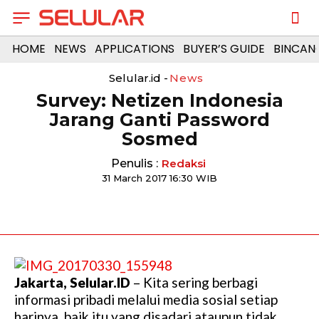
HOME
NEWS
APPLICATIONS
BUYER’S GUIDE
BINCAN
Selular.id -
News
Survey: Netizen Indonesia
Jarang Ganti Password
Sosmed
Penulis :
Redaksi
31 March 2017 16:30 WIB
Jakarta, Selular.ID
– Kita sering berbagi
informasi pribadi melalui media sosial setiap
harinya, baik itu yang disadari ataupun tidak.