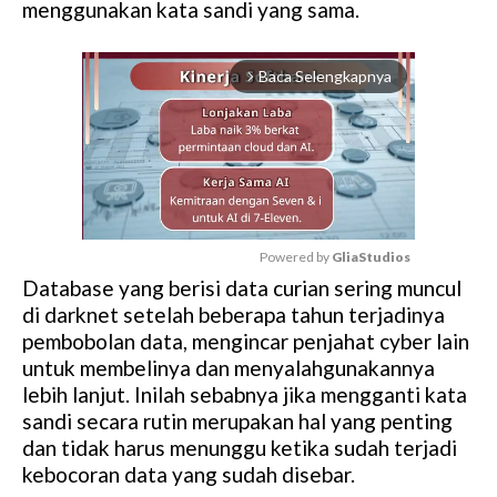
menggunakan kata sandi yang sama.
Baca Selengkapnya
arrow_forward_ios
Powered by 
GliaStudios
Database yang berisi data curian sering muncul
M
di darknet setelah beberapa tahun terjadinya
u
pembobolan data, mengincar penjahat cyber lain
t
untuk membelinya dan menyalahgunakannya
e
lebih lanjut. Inilah sebabnya jika mengganti kata
sandi secara rutin merupakan hal yang penting
dan tidak harus menunggu ketika sudah terjadi
kebocoran data yang sudah disebar.