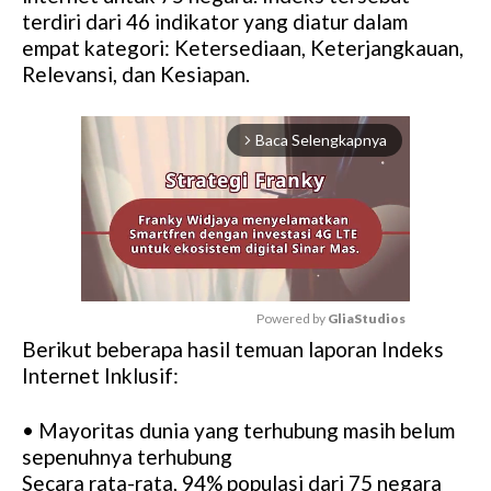
terdiri dari 46 indikator yang diatur dalam
empat kategori: Ketersediaan, Keterjangkauan,
Relevansi, dan Kesiapan.
Baca Selengkapnya
arrow_forward_ios
Powered by 
GliaStudios
Berikut beberapa hasil temuan laporan Indeks
M
Internet Inklusif:
u
t
• Mayoritas dunia yang terhubung masih belum
e
sepenuhnya terhubung
Secara rata-rata, 94% populasi dari 75 negara