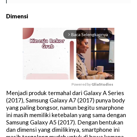
Dimensi
Baca Selengkapnya
arrow_forward_ios
Powered by 
GliaStudios
Menjadi produk termahal dari Galaxy A Series
M
(2017), Samsung Galaxy A7 (2017) punya body
u
yang paling bongsor, namun begitu smarphone
t
ini masih memiliki ketebalan yang sama dengan
e
Samsung Galaxy A5 (2017). Dengan bentukan
dan dimensi yang dimilikinya, smartphone ini
masih tergolong mudah untuk di bawa kemana