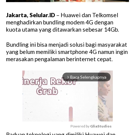
Jakarta, Selular.ID
– Huawei dan Telkomsel
menghadirkan bundling modem 4G dengan
kuota utama yang ditawarkan sebesar 14Gb.
Bundling ini bisa menjadi solusi bagi masyarakat
yang belum memiliki smartphone 4G namun ingin
merasakan pengalaman berinternet cepat.
Baca Selengkapnya
arrow_forward_ios
Powered by 
GliaStudios
Paduan teknologi yang dimiliki Huawei dan