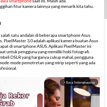
bawa smartphone
saat ini. Masih ada
gihan fitur kamera lainnya yang menarik kita tahu.
0
di salah satu andalan di beberapa smartphone Asus
s. PixelMaster 3.0 adalah aplikasi kamera buatan Asus
apat di smartphone ASUS. Aplikasi PixelMaster ini
at untuk pengguna yang memiliki hobi fotografi.
mbeli DSLR yang harganya cukup mahal, pengguna
 mode-mode pemotretan yang mirip seperti yang ada
fesional.
Baca Selengkapnya
arrow_forward_ios