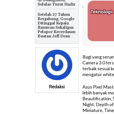
di Guangzhou,
Selular Turut Hadir
Setelah 27 Tahun
Bergabung, Google
Ditinggal Kepala
Ilmuwan Sekaligus
Pelopor Kecerdasan
Buatan Jeff Dean
Bagi yang senan
Camera 3.0 ters
terbaik sesuai 
mengatur white 
Redaksi
Asus Pixel Mas
lebih banyak mo
Beautification,
Night, Depth of 
Miniature, Time