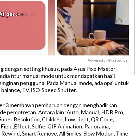
Powered by 
GliaStudios
g dengan setting khusus, pada Asus PixelMaster
edia fitur manual mode untuk mendapatkan hasil
M
keinginan pengguna. Pada Manual mode, ada opsi untuk
u
balance, EV, ISO, Speed Shutter.
t
e
ter 3 membawa pembaruan dengan menghadirkan
de pemotretan. Antara lain :Auto, Manual, HDR Pro,
 Super Resolution, Children, Low Light, QR Code,
Field,Effect, Selfie, GIF Animation, Panorama,
 Rewind, Smart Remove, All Smiles, Slow Motion, Time