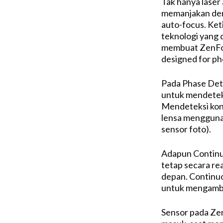
Tak hanya laser 
memanjakan den
auto-focus. Ket
teknologi yang 
membuat ZenFon
designed for ph
Pada Phase Det
untuk mendeteks
Mendeteksi kon
lensa mengguna
sensor foto).
Adapun Continu
tetap secara re
depan. Continu
untuk mengambi
Sensor pada Ze