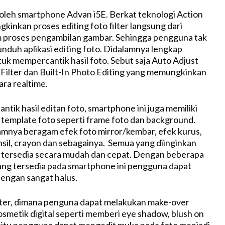
a oleh smartphone Advan i5E. Berkat teknologi Action
inkan proses editing foto filter langsung dari
 proses pengambilan gambar. Sehingga pengguna tak
unduh aplikasi editing foto. Didalamnya lengkap
tuk mempercantik hasil foto. Sebut saja Auto Adjust
a Filter dan Built-In Photo Editing yang memungkinkan
ara realtime.
tik hasil editan foto, smartphone ini juga memiliki
 template foto seperti frame foto dan background.
mnya beragam efek foto mirror/kembar, efek kurus,
sil, crayon dan sebagainya. Semua yang diinginkan
 tersedia secara mudah dan cepat. Dengan beberapa
 yang tersedia pada smartphone ini pengguna dapat
dengan sangat halus.
ilter, dimana penguna dapat melakukan make-over
smetik digital seperti memberi eye shadow, blush on