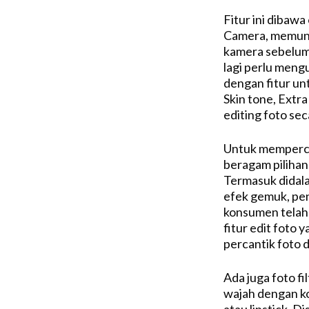
Fitur ini dibaw
Camera, memungk
kamera sebelum
lagi perlu meng
dengan fitur un
Skin tone, Extr
editing foto sec
Untuk mempercan
beragam pilihan
Termasuk didala
efek gemuk, pen
konsumen telah
fitur edit foto
percantik foto 
Ada juga foto f
wajah dengan ko