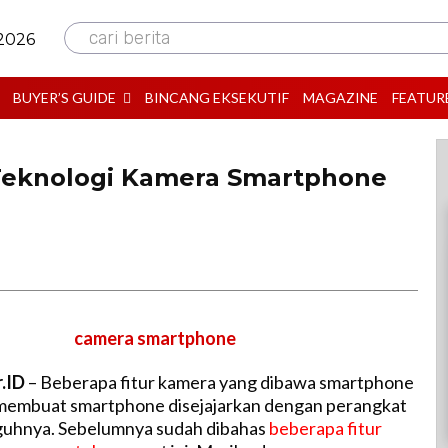
cari berita
 2026
BUYER’S GUIDE
BINCANG EKSEKUTIF
MAGAZINE
FEATUR
Teknologi Kamera Smartphone
r.ID
– Beberapa fitur kamera yang dibawa smartphone
 membuat smartphone disejajarkan dengan perangkat
uhnya. Sebelumnya sudah dibahas
beberapa fitur