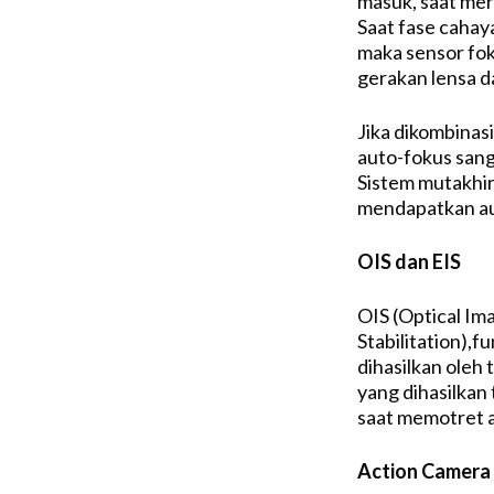
masuk, saat mer
Saat fase cahay
maka sensor fo
gerakan lensa d
Jika dikombinas
auto-fokus sang
Sistem mutakhi
mendapatkan au
OIS dan EIS
OIS (Optical Ima
Stabilitation),
dihasilkan oleh 
yang dihasilkan 
saat memotret 
Action Camera