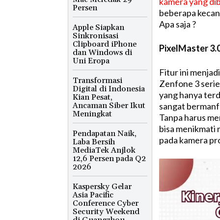
kamera yang di
Persen
beberapa kecang
Apa saja ?
Apple Siapkan
Sinkronisasi
Clipboard iPhone
PixelMaster 3.
dan Windows di
Uni Eropa
Fitur ini menja
Transformasi
Zenfone 3 serie
Digital di Indonesia
yang hanya terd
Kian Pesat,
Ancaman Siber Ikut
sangat bermanfa
Meningkat
Tanpa harus me
bisa menikmati
Pendapatan Naik,
pada kamera pro
Laba Bersih
MediaTek Anjlok
12,6 Persen pada Q2
2026
Kaspersky Gelar
Asia Pacific
Conference Cyber
Security Weekend