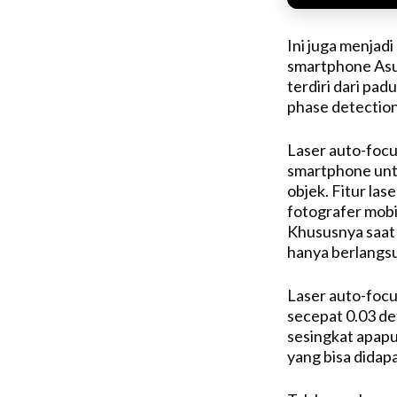
Ini juga menjad
smartphone Asus
terdiri dari pad
phase detection
Laser auto-focu
smartphone unt
objek. Fitur la
fotografer mob
Khususnya saat
hanya berlangsu
Laser auto-focu
secepat 0.03 de
sesingkat apapun
yang bisa didap