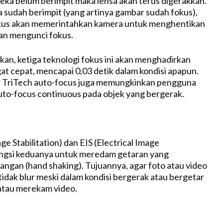
eka belum berimpit maka lensa akan terus digerakkan.
a sudah berimpit (yang artinya gambar sudah fokus),
kus akan memerintahkan kamera untuk menghentikan
an mengunci fokus.
ikan, ketiga teknologi fokus ini akan menghadirkan
at cepat, mencapai 0,03 detik dalam kondisi apapun.
r TriTech auto-focus juga memungkinkan pengguna
to-focus continuous pada objek yang bergerak.
ge Stabilitation) dan EIS (Electrical Image
fungsi keduanya untuk meredam getaran yang
tangan (hand shaking). Tujuannya, agar foto atau video
tidak blur meski dalam kondisi bergerak atau bergetar
atau merekam video.