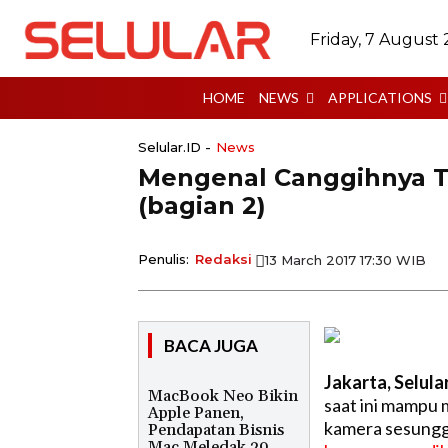
Friday, 7 August
HOME
NEWS
APPLICATIONS
Selular.ID -
News
Mengenal Canggihnya 
(bagian 2)
Penulis:
Redaksi
13 March 2017 17:30 WIB
BACA JUGA
Jakarta, Selula
MacBook Neo Bikin
saat ini mampu
Apple Panen,
kamera sesungg
Pendapatan Bisnis
Mac Meledak 29