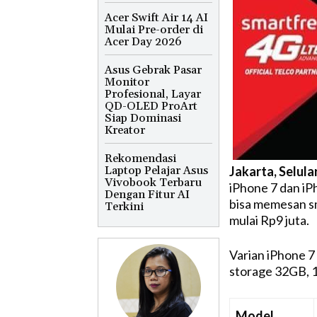
Acer Swift Air 14 AI
Mulai Pre-order di
Acer Day 2026
Asus Gebrak Pasar
Monitor
Profesional, Layar
QD-OLED ProArt
Siap Dominasi
Kreator
Rekomendasi
Laptop Pelajar Asus
Jakarta, Selula
Vivobook Terbaru
iPhone 7 dan iP
Dengan Fitur AI
bisa memesan sm
Terkini
mulai Rp9 juta.
Varian iPhone 7
storage 32GB, 1
Model