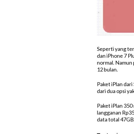
Seperti yang te
dan iPhone 7 Plu
normal. Namun p
12 bulan.
Paket iPlan dar
dari dua opsi ya
Paket iPlan 350
langganan Rp35
data total 47GB