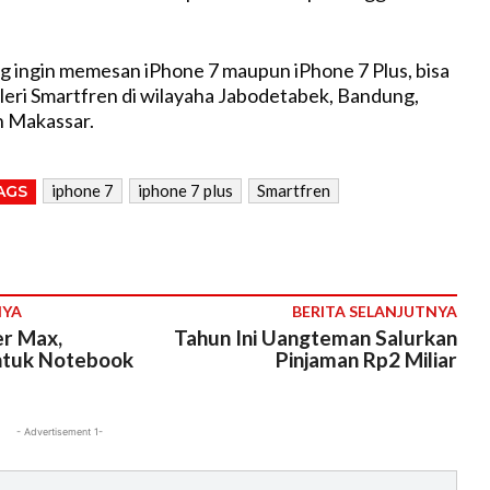
 ingin memesan iPhone 7 maupun iPhone 7 Plus, bisa
eri Smartfren di wilayaha Jabodetabek, Bandung,
n Makassar.
iphone 7
iphone 7 plus
Smartfren
AGS
NYA
BERITA SELANJUTNYA
r Max,
Tahun Ini Uangteman Salurkan
tuk Notebook
Pinjaman Rp2 Miliar
- Advertisement 1-