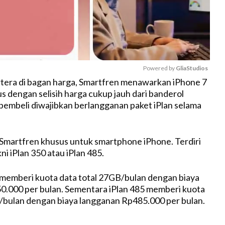
Powered by 
GliaStudios
rtera di bagan harga, Smartfren menawarkan iPhone 7
s dengan selisih harga cukup jauh dari banderol
M
embeli diwajibkan berlangganan paket iPlan selama
u
t
e
i Smartfren khusus untuk smartphone iPhone. Terdiri
kni iPlan 350 atau iPlan 485.
 memberi kuota data total 27GB/bulan dengan biaya
0.000 per bulan. Sementara iPlan 485 memberi kuota
/bulan dengan biaya langganan Rp485.000 per bulan.