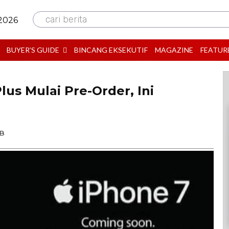
cari berita
 2026
BUYER’S GUIDE
BINCANG EKSEKUTIF
MAGAZINE
FEATUR
lus Mulai Pre-Order, Ini
IB