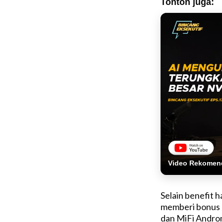
Tonton juga:
Video Rekomen
Selain benefit 
memberi bonus b
dan MiFi Andro