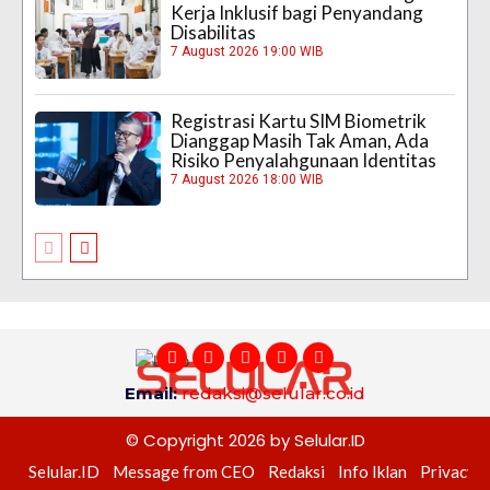
Kerja Inklusif bagi Penyandang
Disabilitas
7 August 2026 19:00 WIB
Registrasi Kartu SIM Biometrik
Dianggap Masih Tak Aman, Ada
Risiko Penyalahgunaan Identitas
7 August 2026 18:00 WIB
Email:
redaksi@selular.co.id
© Copyright 2026 by Selular.ID
Selular.ID
Message from CEO
Redaksi
Info Iklan
Privacy P