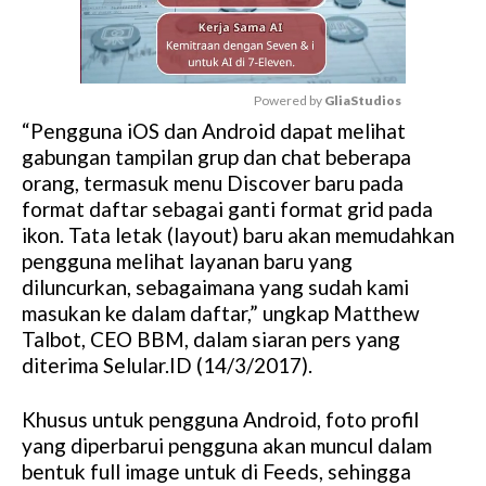
Powered by 
GliaStudios
“Pengguna iOS dan Android dapat melihat
M
gabungan tampilan grup dan chat beberapa
u
orang, termasuk menu Discover baru pada
t
format daftar sebagai ganti format grid pada
e
ikon. Tata letak (layout) baru akan memudahkan
pengguna melihat layanan baru yang
diluncurkan, sebagaimana yang sudah kami
masukan ke dalam daftar,” ungkap Matthew
Talbot, CEO BBM, dalam siaran pers yang
diterima Selular.ID (14/3/2017).
Khusus untuk pengguna Android, foto profil
yang diperbarui pengguna akan muncul dalam
bentuk full image untuk di Feeds, sehingga