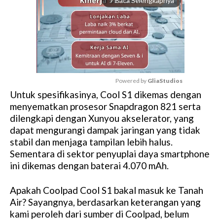
Baca Selengkapnya
arrow_forward_ios
Powered by 
GliaStudios
Untuk spesifikasinya, Cool S1 dikemas dengan
M
menyematkan prosesor Snapdragon 821 serta
u
dilengkapi dengan Xunyou akselerator, yang
t
dapat mengurangi dampak jaringan yang tidak
e
stabil dan menjaga tampilan lebih halus.
Sementara di sektor penyuplai daya smartphone
ini dikemas dengan baterai 4.070 mAh.
Apakah Coolpad Cool S1 bakal masuk ke Tanah
Air? Sayangnya, berdasarkan keterangan yang
kami peroleh dari sumber di Coolpad, belum