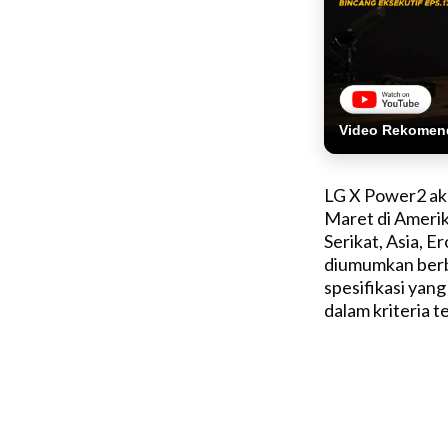
Video Rekomen
LG X Power2 ak
Maret di Amerika
Serikat, Asia, 
diumumkan berb
spesifikasi yan
dalam kriteria t