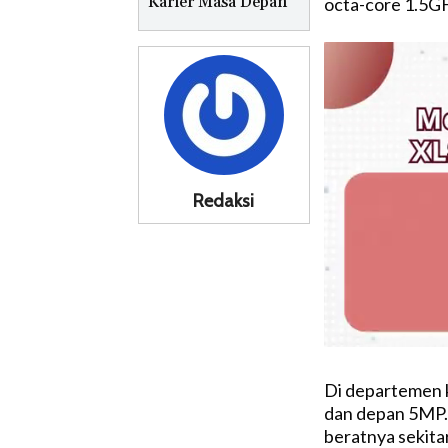
Karier Masa Depan
octa-core 1.5G
Redaksi
Di departemen 
dan depan 5MP. 
beratnya sekita