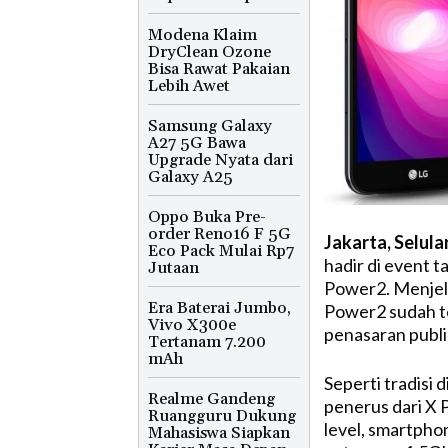
Modena Klaim
DryClean Ozone
Bisa Rawat Pakaian
Lebih Awet
Samsung Galaxy
A27 5G Bawa
Upgrade Nyata dari
Galaxy A25
Oppo Buka Pre-
order Reno16 F 5G
Jakarta, Selula
Eco Pack Mulai Rp7
hadir di event
Jutaan
Power2. Menjela
Era Baterai Jumbo,
Power2 sudah t
Vivo X300e
penasaran publi
Tertanam 7.200
mAh
Seperti tradisi
Realme Gandeng
penerus dari X 
Ruangguru Dukung
level, smartphon
Mahasiswa Siapkan