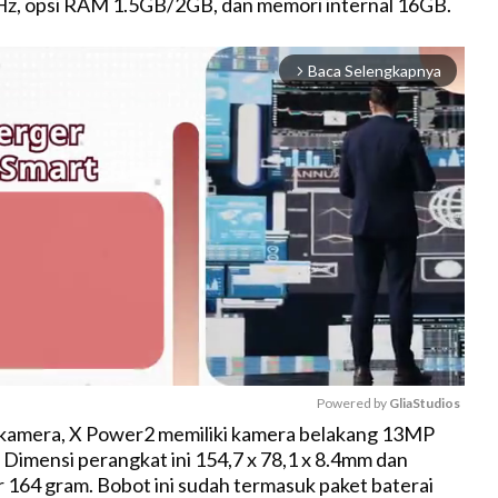
Hz, opsi RAM 1.5GB/2GB, dan memori internal 16GB.
Baca Selengkapnya
arrow_forward_ios
Powered by 
GliaStudios
kamera, X Power2 memiliki kamera belakang 13MP
Dimensi perangkat ini 154,7 x 78,1 x 8.4mm dan
M
r 164 gram. Bobot ini sudah termasuk paket baterai
u