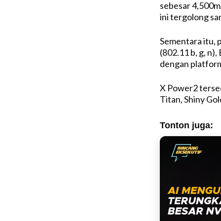
sebesar 4,500mA
ini tergolong sa
Sementara itu, 
(802.11 b, g, n)
dengan platform
X Power2 tersed
Titan, Shiny Gol
Tonton juga: