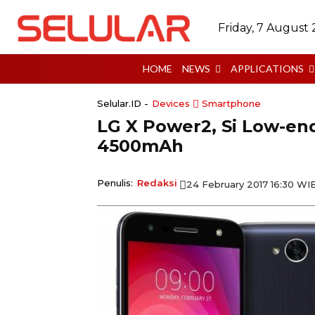
Friday, 7 August
HOME
NEWS
APPLICATIONS
Selular.ID -
Devices
Smartphone
LG X Power2, Si Low-en
4500mAh
Penulis:
Redaksi
24 February 2017 16:30 WI