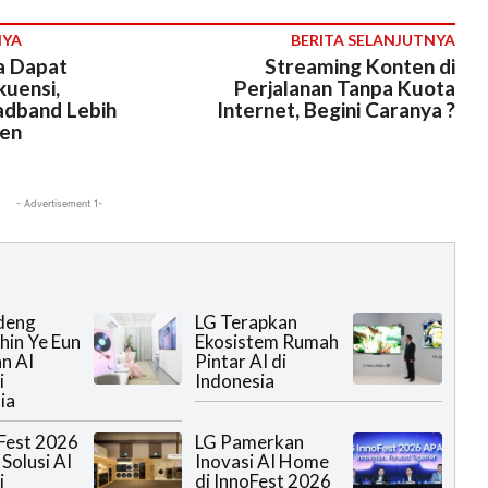
NYA
BERITA SELANJUTNYA
a Dapat
Streaming Konten di
uensi,
Perjalanan Tanpa Kuota
adband Lebih
Internet, Begini Caranya ?
sen
- Advertisement 1-
deng
LG Terapkan
hin Ye Eun
Ekosistem Rumah
n AI
Pintar AI di
i
Indonesia
ia
Fest 2026
LG Pamerkan
Solusi AI
Inovasi AI Home
i
di InnoFest 2026