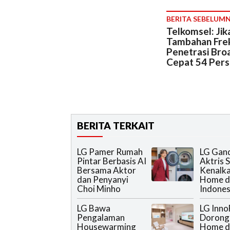
BERITA SEBELUM
Telkomsel: Jik
Tambahan Frek
Penetrasi Bro
Cepat 54 Per
BERITA TERKAIT
LG Pamer Rumah
LG Gan
Pintar Berbasis AI
Aktris S
Bersama Aktor
Kenalka
dan Penyanyi
Home d
Choi Minho
Indones
LG Bawa
LG Inno
Pengalaman
Dorong 
Housewarming
Home d