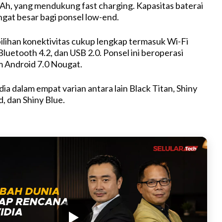
h, yang mendukung fast charging. Kapasitas baterai
t
ngat besar bagi ponsel low-end.
e
pilihan konektivitas cukup lengkap termasuk Wi-Fi
, Bluetooth 4.2, dan USB 2.0. Ponsel ini beroperasi
 Android 7.0 Nougat.
ia dalam empat varian antara lain Black Titan, Shiny
d, dan Shiny Blue.