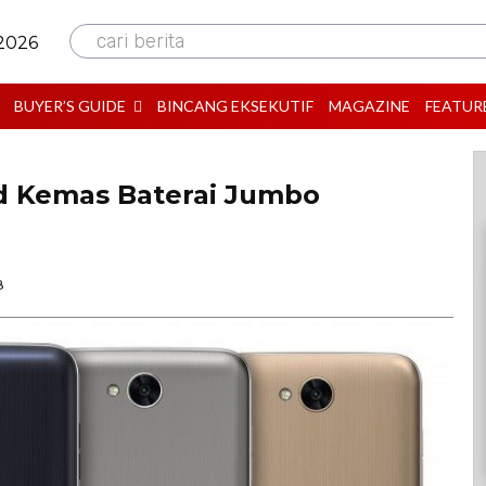
cari berita
 2026
BUYER’S GUIDE
BINCANG EKSEKUTIF
MAGAZINE
FEATUR
d Kemas Baterai Jumbo
B