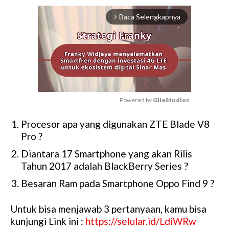
Baca Selengkapnya
arrow_forward_ios
Powered by 
GliaStudios
M
Procesor apa yang digunakan ZTE Blade V8
u
Pro ?
t
e
Diantara 17 Smartphone yang akan Rilis
Tahun 2017 adalah BlackBerry Series ?
Besaran Ram pada Smartphone Oppo Find 9 ?
Untuk bisa menjawab 3 pertanyaan, kamu bisa
kunjungi Link ini :
https://selular.id/LdiWRw