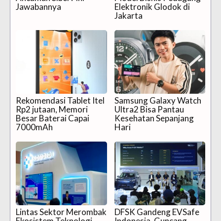
Jawabannya
Elektronik Glodok di
Jakarta
Rekomendasi Tablet Itel
Samsung Galaxy Watch
Rp2 jutaan, Memori
Ultra2 Bisa Pantau
Besar Baterai Capai
Kesehatan Sepanjang
7000mAh
Hari
Lintas Sektor Merombak
DFSK Gandeng EVSafe
Ekosistem Teknologi
Indonesia, Guncang