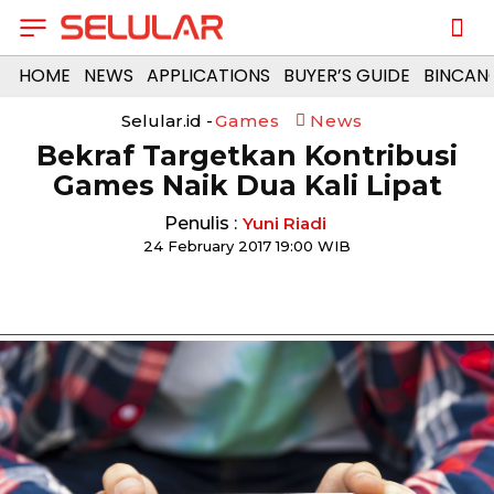
HOME
NEWS
APPLICATIONS
BUYER’S GUIDE
BINCAN
Selular.id -
Games
News
Bekraf Targetkan Kontribusi
Games Naik Dua Kali Lipat
Penulis :
Yuni Riadi
24 February 2017 19:00 WIB