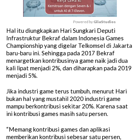
Powered by 
GliaStudios
Hal itu diungkapkan Hari Sungkari Deputi
M
Infrastruktur Bekraf dalam Indonesia Games
u
Championship yang digelar Telkomsel di Jakarta
t
baru-baru ini. Sehingga pada 2017 Bekraf
e
menargetkan kontribusinya game naik jadi dua
kali lipat menjadi 2%, dan diharapkan pada 2019
menjadi 5%.
Jika industri game terus tumbuh, menurut Hari
bukan hal yang mustahil 2020 industri game
mampu berkontribusi sekitar 20%. Karena saat
ini kontribusi games masih satu persen.
“Memang kontribusi games dan aplikasi
memberikan kontribusi sebesar satu persen,