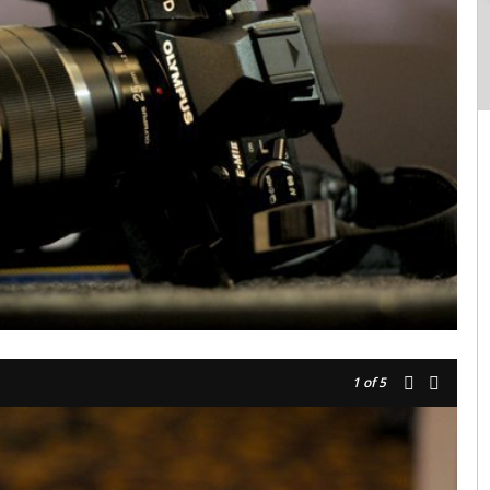
1
of 5