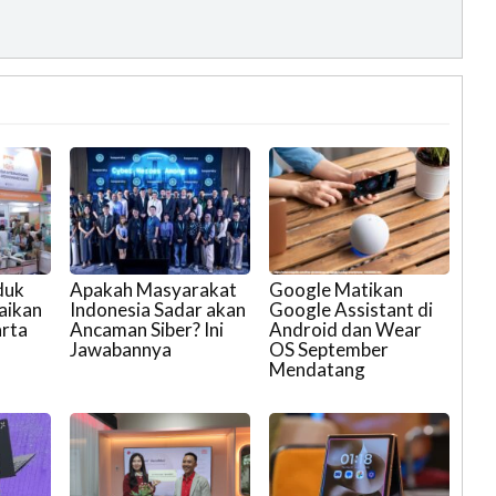
duk
Apakah Masyarakat
Google Matikan
aikan
Indonesia Sadar akan
Google Assistant di
arta
Ancaman Siber? Ini
Android dan Wear
Jawabannya
OS September
Mendatang