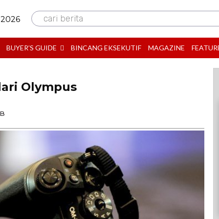
cari berita
 2026
BUYER’S GUIDE
BINCANG EKSEKUTIF
MAGAZINE
FEATUR
dari Olympus
IB