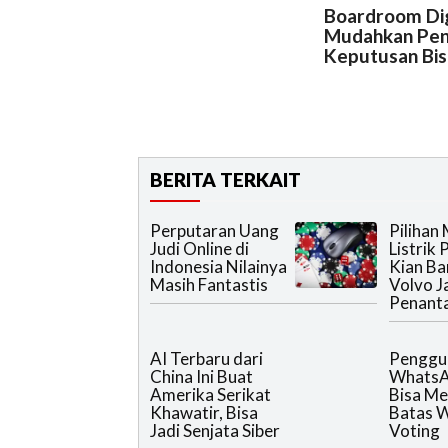
Boardroom Dig
Mudahkan Pen
Keputusan Bis
BERITA TERKAIT
Perputaran Uang
Pilihan 
Judi Online di
Listrik
Indonesia Nilainya
Kian Ba
Marketing Manager Olympus
Lai di peluncuran Olympus 
Masih Fantastis
Volvo J
Penant
AI Terbaru dari
Penggu
China Ini Buat
WhatsA
Amerika Serikat
Bisa Me
Khawatir, Bisa
Batas 
Jadi Senjata Siber
Voting