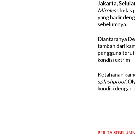
Jakarta, Selula
Miroless
kelas 
yang hadir deng
sebelumnya.
Diantaranya Des
tambah dari kam
pengguna teruta
kondisi extrim
Ketahanan kamera
splashproof
. O
kondisi dengan 
BERITA SEBELUM