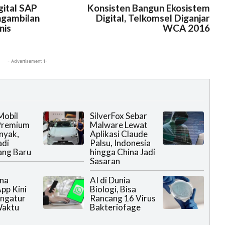
ital SAP
Konsisten Bangun Ekosistem
gambilan
Digital, Telkomsel Diganjar
nis
WCA 2016
- Advertisement 1-
Mobil
SilverFox Sebar
 Premium
Malware Lewat
nyak,
Aplikasi Claude
 Customer Care Indonesia Sandy Chandra dan Regional Specialist Product Olympus Quettfenn
OM-D E-M1 Mark II di Jakarta,
adi
Palsu, Indonesia
ang Baru
hingga China Jadi
Sasaran
na
AI di Dunia
pp Kini
Biologi, Bisa
ngatur
Rancang 16 Virus
Waktu
Bakteriofage