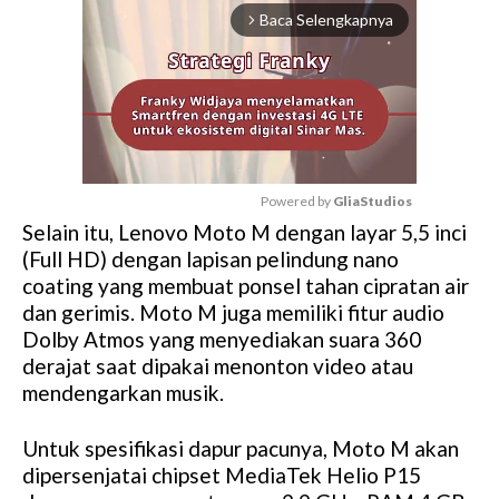
Baca Selengkapnya
arrow_forward_ios
Powered by 
GliaStudios
Selain itu, Lenovo Moto M dengan layar 5,5 inci
M
(Full HD) dengan lapisan pelindung nano
u
coating yang membuat ponsel tahan cipratan air
t
dan gerimis. Moto M juga memiliki fitur audio
e
Dolby Atmos yang menyediakan suara 360
derajat saat dipakai menonton video atau
mendengarkan musik.
Untuk spesifikasi dapur pacunya, Moto M akan
dipersenjatai chipset MediaTek Helio P15