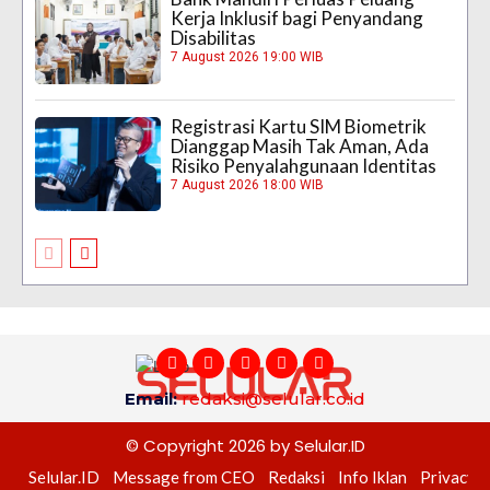
Kerja Inklusif bagi Penyandang
Disabilitas
7 August 2026 19:00 WIB
Registrasi Kartu SIM Biometrik
Dianggap Masih Tak Aman, Ada
Risiko Penyalahgunaan Identitas
7 August 2026 18:00 WIB
Email:
redaksi@selular.co.id
© Copyright 2026 by Selular.ID
Selular.ID
Message from CEO
Redaksi
Info Iklan
Privacy P