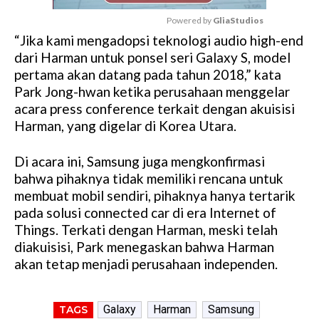
Powered by 
GliaStudios
“Jika kami mengadopsi teknologi audio high-end
M
dari Harman untuk ponsel seri Galaxy S, model
u
pertama akan datang pada tahun 2018,” kata
t
Park Jong-hwan ketika perusahaan menggelar
e
acara press conference terkait dengan akuisisi
Harman, yang digelar di Korea Utara.
Di acara ini, Samsung juga mengkonfirmasi
bahwa pihaknya tidak memiliki rencana untuk
membuat mobil sendiri, pihaknya hanya tertarik
pada solusi connected car di era Internet of
Things. Terkati dengan Harman, meski telah
diakuisisi, Park menegaskan bahwa Harman
akan tetap menjadi perusahaan independen.
Galaxy
Harman
Samsung
TAGS