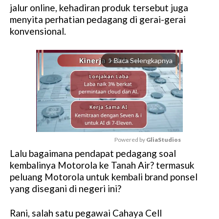
jalur online, kehadiran produk tersebut juga
menyita perhatian pedagang di gerai-gerai
konvensional.
Baca Selengkapnya
arrow_forward_ios
Powered by 
GliaStudios
Lalu bagaimana pendapat pedagang soal
M
kembalinya Motorola ke Tanah Air? termasuk
u
peluang Motorola untuk kembali brand ponsel
t
yang disegani di negeri ini?
e
Rani, salah satu pegawai Cahaya Cell