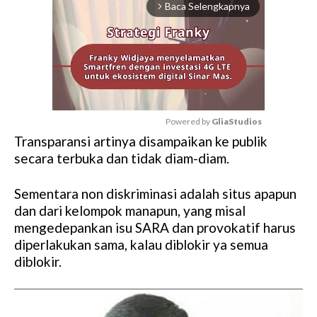
Baca Selengkapnya
arrow_forward_ios
Powered by 
GliaStudios
Transparansi artinya disampaikan ke publik
M
secara terbuka dan tidak diam-diam.
u
t
Sementara non diskriminasi adalah situs apapun
e
dan dari kelompok manapun, yang misal
mengedepankan isu SARA dan provokatif harus
diperlakukan sama, kalau diblokir ya semua
diblokir.