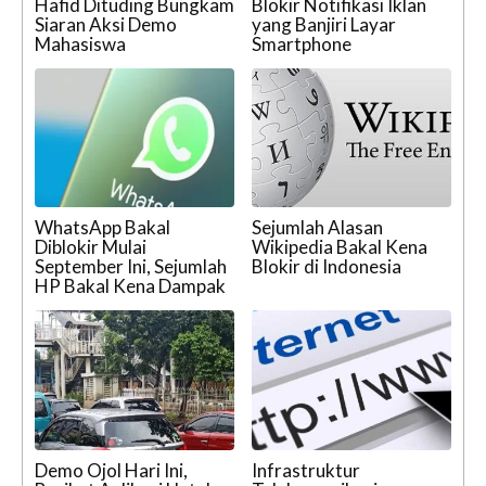
Hafid Dituding Bungkam
Blokir Notifikasi Iklan
Siaran Aksi Demo
yang Banjiri Layar
Mahasiswa
Smartphone
WhatsApp Bakal
Sejumlah Alasan
Diblokir Mulai
Wikipedia Bakal Kena
September Ini, Sejumlah
Blokir di Indonesia
HP Bakal Kena Dampak
Demo Ojol Hari Ini,
Infrastruktur