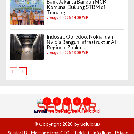
Bank Jakarta Bangun MCK
Komunal Dukung STBM di
Tomang
7 August 2026 14:00 WIB
Indosat, Ooredoo, Nokia, dan
Nvidia Bangun Infrastruktur AI
Regional Zankore
7 August 2026 13:00 WIB
Email:
redaksi@selular.co.id
© Copyright 2026 by Selular.ID
Selular.ID
Message from CEO
Redaksi
Info Iklan
Privacy P