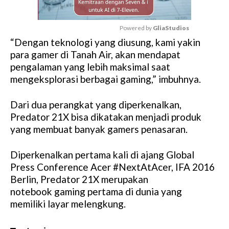
Powered by 
GliaStudios
“Dengan teknologi yang diusung, kami yakin
M
para gamer di Tanah Air, akan mendapat
u
pengalaman yang lebih maksimal saat
t
mengeksplorasi berbagai gaming,” imbuhnya.
e
Dari dua perangkat yang diperkenalkan,
Predator 21X bisa dikatakan menjadi produk
yang membuat banyak gamers penasaran.
Diperkenalkan pertama kali di ajang Global
Press Conference Acer #NextAtAcer, IFA 2016
Berlin, Predator 21X merupakan
notebook gaming pertama di dunia yang
memiliki layar melengkung.