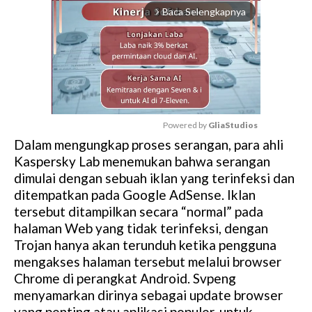
Baca Selengkapnya
arrow_forward_ios
Powered by 
GliaStudios
Dalam mengungkap proses serangan, para ahli
M
Kaspersky Lab menemukan bahwa serangan
u
dimulai dengan sebuah iklan yang terinfeksi dan
t
ditempatkan pada Google AdSense. Iklan
e
tersebut ditampilkan secara “normal” pada
halaman Web yang tidak terinfeksi, dengan
Trojan hanya akan terunduh ketika pengguna
mengakses halaman tersebut melalui browser
Chrome di perangkat Android. Svpeng
menyamarkan dirinya sebagai update browser
yang penting atau aplikasi populer, untuk