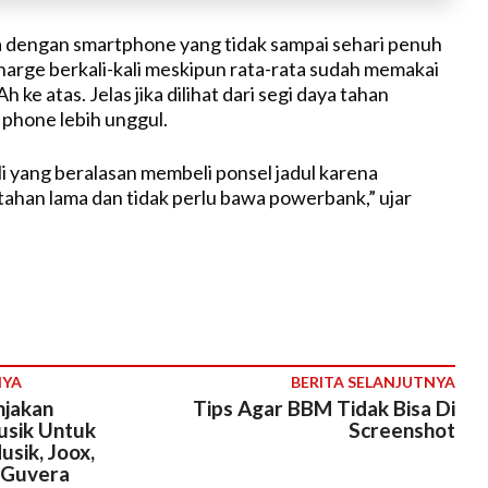
 dengan smartphone yang tidak sampai sehari penuh
harge berkali-kali meskipun rata-rata sudah memakai
 ke atas. Jelas jika dilihat dari segi daya tahan
 phone lebih unggul.
 yang beralasan membeli ponsel jadul karena
 tahan lama dan tidak perlu bawa powerbank,” ujar
NYA
BERITA SELANJUTNYA
njakan
Tips Agar BBM Tidak Bisa Di
sik Untuk
Screenshot
sik, Joox,
 Guvera