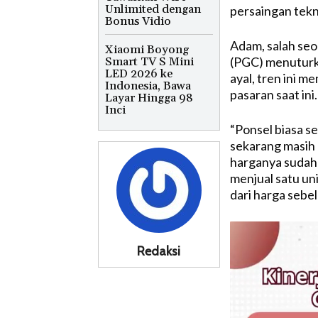
Unlimited dengan
persaingan tekn
Bonus Vidio
Adam, salah seor
Xiaomi Boyong
(PGC) menuturka
Smart TV S Mini
LED 2026 ke
ayal, tren ini m
Indonesia, Bawa
pasaran saat ini.
Layar Hingga 98
Inci
“Ponsel biasa s
sekarang masih l
harganya sudah n
menjual satu u
dari harga sebe
Redaksi