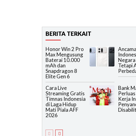
BERITA TERKAIT
Honor Win 2 Pro
Ancama
Max Mengusung
Indonesi
Baterai 10.000
Negara 
mAh dan
Tetapi 
Snapdragon 8
Perbed
Elite Gen 6
Cara Live
Bank Ma
Streaming Gratis
Perluas
Timnas Indonesia
Kerja In
di Laga Hidup
Penyan
Mati Piala AFF
Disabili
2026