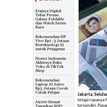
Erajaya Digital
Tebar Promo
Galaxy Foldable
dan Watch Series
Baru
Rekomendasi HP
Vivo Rp1–3 Jutaan
Berteknologi AI
untuk Pengguna
Honor Indonesia
Akhirnya Buka
Toko di TikTok
Shop
Rekomendasi
Laptop AI Axioo
Rp5 Jutaan Cocok
Untuk Pelajar
Jakarta, Selula
tetapi rupanya 
Air100 Hemat
tersendiri. Pas
Tawarkan WiFi