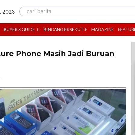
cari berita
t 2026
BUYER’S GUIDE
BINCANG EKSEKUTIF
MAGAZINE
FEATUR
ature Phone Masih Jadi Buruan
B