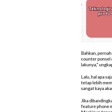
Bahkan, pernah 
counter ponsel d
lakunya,” ungka
Lalu, hal apa s
tetap lebih mem
sangat kaya aka
Jika dibanding
feature phone m