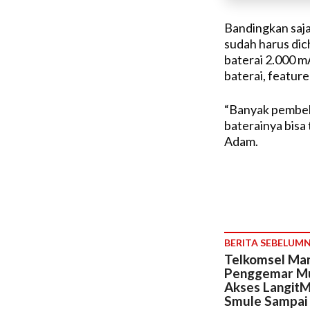
Bandingkan saja
sudah harus dic
baterai 2.000 mAh
baterai, feature
“Banyak pembeli
baterainya bisa
Adam.
BERITA SEBELUM
Telkomsel Ma
Penggemar Mu
Akses LangitMu
Smule Sampai