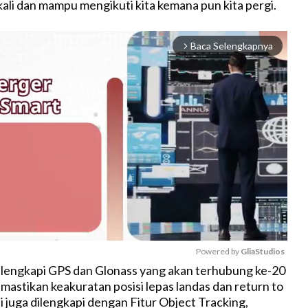
ali dan mampu mengikuti kita kemana pun kita pergi.
Baca Selengkapnya
arrow_forward_ios
Powered by 
GliaStudios
dilengkapi GPS dan Glonass yang akan terhubung ke-20
mastikan keakuratan posisi lepas landas dan return to
M
i juga dilengkapi dengan Fitur Object Tracking,