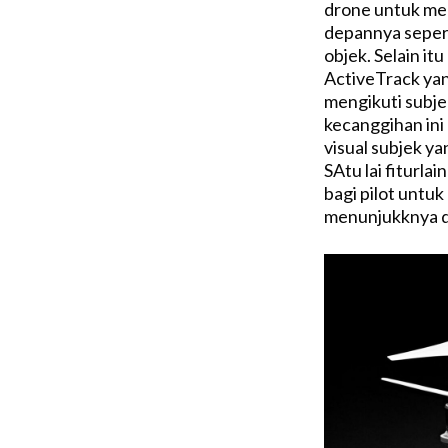
drone untuk meng
depannya sepert
objek. Selain it
ActiveTrack ya
mengikuti subje
kecanggihan in
visual subjek y
SAtu lai fiturla
bagi pilot untu
menunjukknya di