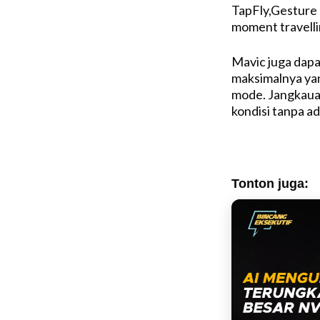
TapFly,Gesture 
moment travelli
Mavic juga dapa
maksimalnya ya
mode. Jangkaua
kondisi tanpa a
Tonton juga: