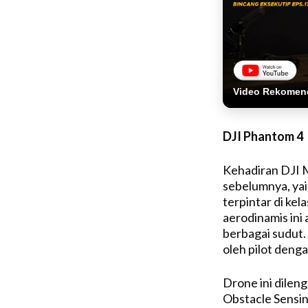
Video Rekomen
DJI Phantom 4
Kehadiran DJI M
sebelumnya, yai
terpintar di ke
aerodinamis ini
berbagai sudut.
oleh pilot deng
Drone ini dileng
Obstacle Sensi