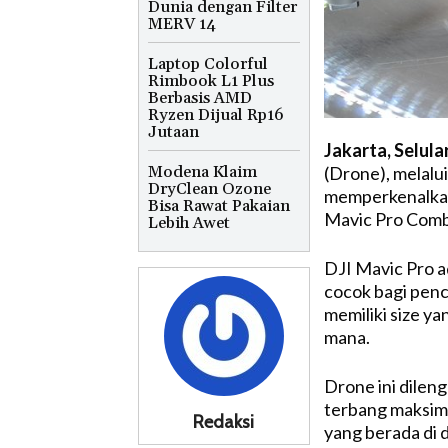
Dunia dengan Filter
MERV 14
Laptop Colorful
Rimbook L1 Plus
Berbasis AMD
Ryzen Dijual Rp16
Jutaan
Jakarta, Selula
Modena Klaim
(Drone), melalui
DryClean Ozone
memperkenalkan 
Bisa Rawat Pakaian
Mavic Pro Comb
Lebih Awet
DJI Mavic Pro a
cocok bagi penci
memiliki size ya
mana.
Drone ini dilen
terbang maksimu
Redaksi
yang berada di 