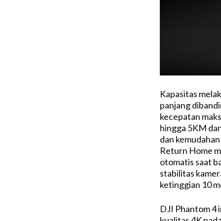
Kapasitas melak
panjang diband
kecepatan maks
hingga 5KM dan
dan kemudahan k
Return Home me
otomatis saat bal
stabilitas kamer
ketinggian 10 m
DJI Phantom 4 
kualitas 4K pad