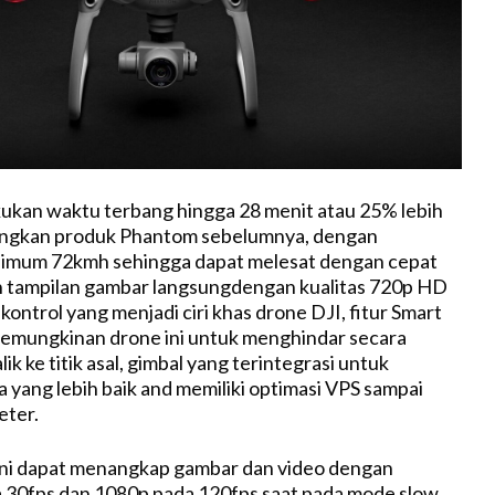
ukan waktu terbang hingga 28 menit atau 25% lebih
ingkan produk Phantom sebelumnya, dengan
imum 72kmh sehingga dapat melesat dengan cepat
 tampilan gambar langsungdengan kualitas 720p HD
ontrol yang menjadi ciri khas drone DJI, fitur Smart
mungkinan drone ini untuk menghindar secara
ik ke titik asal, gimbal yang terintegrasi untuk
a yang lebih baik and memiliki optimasi VPS sampai
eter.
ini dapat menangkap gambar dan video dengan
a 30fps dan 1080p pada 120fps saat pada mode slow