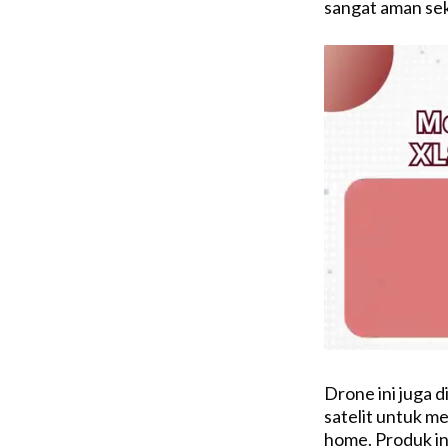
sangat aman sek
Drone ini juga 
satelit untuk me
home. Produk in