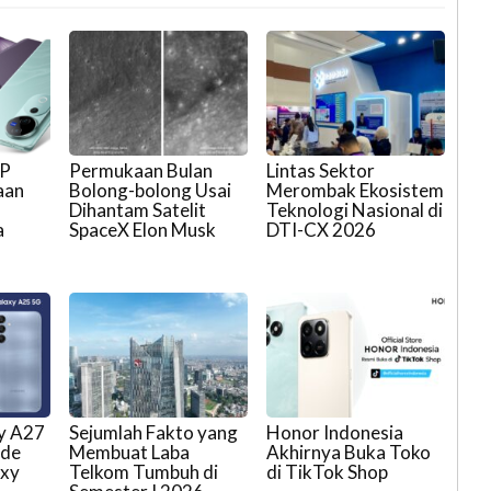
HP
Permukaan Bulan
Lintas Sektor
aan
Bolong-bolong Usai
Merombak Ekosistem
I
Dihantam Satelit
Teknologi Nasional di
a
SpaceX Elon Musk
DTI-CX 2026
y A27
Sejumlah Fakto yang
Honor Indonesia
ade
Membuat Laba
Akhirnya Buka Toko
axy
Telkom Tumbuh di
di TikTok Shop