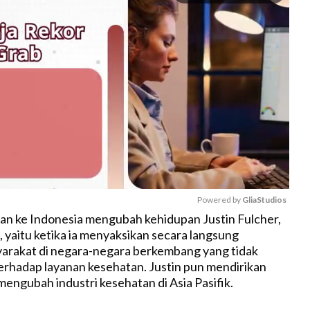
Powered by 
GliaStudios
an ke Indonesia mengubah kehidupan Justin Fulcher,
 yaitu ketika ia menyaksikan secara langsung
M
arakat di negara-negara berkembang yang tidak
u
terhadap layanan kesehatan. Justin pun mendirikan
t
ngubah industri kesehatan di Asia Pasifik.
e