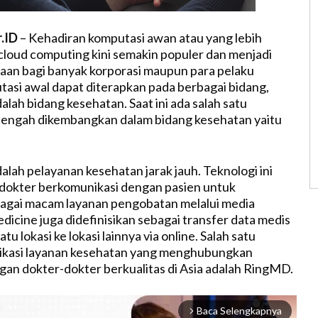
r.ID
– Kehadiran komputasi awan atau yang lebih
cloud computing kini semakin populer dan menjadi
aan bagi banyak korporasi maupun para pelaku
tasi awal dapat diterapkan pada berbagai bidang,
alah bidang kesehatan. Saat ini ada salah satu
tengah dikembangkan dalam bidang kesehatan yaitu
alah pelayanan kesehatan jarak jauh. Teknologi ini
okter berkomunikasi dengan pasien untuk
agai macam layanan pengobatan melalui media
dicine juga didefinisikan sebagai transfer data medis
atu lokasi ke lokasi lainnya via online. Salah satu
ikasi layanan kesehatan yang menghubungkan
an dokter-dokter berkualitas di Asia adalah RingMD.
Baca Selengkapnya
arrow_forward_ios