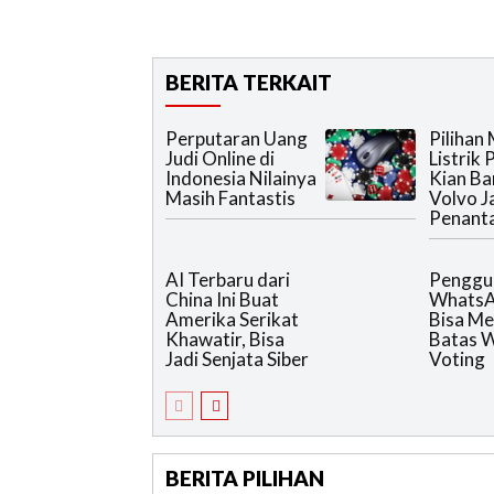
BERITA TERKAIT
Perputaran Uang
Pilihan 
Judi Online di
Listrik
Indonesia Nilainya
Kian Ba
Masih Fantastis
Volvo J
Penant
AI Terbaru dari
Penggu
China Ini Buat
WhatsA
Amerika Serikat
Bisa Me
Khawatir, Bisa
Batas 
Jadi Senjata Siber
Voting
BERITA PILIHAN