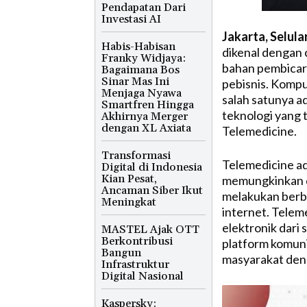
Pendapatan Dari
Investasi AI
Jakarta, Selula
Habis-Habisan
dikenal dengan 
Franky Widjaya:
bahan pembicar
Bagaimana Bos
Sinar Mas Ini
pebisnis. Kompu
Menjaga Nyawa
salah satunya ad
Smartfren Hingga
teknologi yang 
Akhirnya Merger
dengan XL Axiata
Telemedicine.
Transformasi
Telemedicine ad
Digital di Indonesia
Kian Pesat,
memungkinkan d
Ancaman Siber Ikut
melakukan berb
Meningkat
internet. Teleme
elektronik dari s
MASTEL Ajak OTT
Berkontribusi
platform komun
Bangun
masyarakat deng
Infrastruktur
Digital Nasional
Kaspersky: