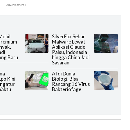
- Advertisement 1-
Mobil
SilverFox Sebar
 Premium
Malware Lewat
nyak,
Aplikasi Claude
adi
Palsu, Indonesia
ang Baru
hingga China Jadi
Sasaran
na
AI di Dunia
pp Kini
Biologi, Bisa
ngatur
Rancang 16 Virus
Waktu
Bakteriofage