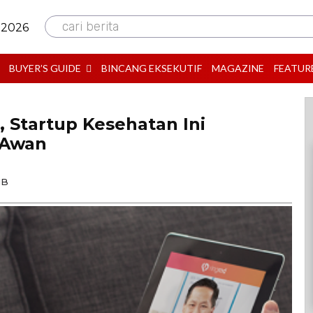
cari berita
 2026
BUYER’S GUIDE
BINCANG EKSEKUTIF
MAGAZINE
FEATUR
, Startup Kesehatan Ini
 Awan
IB