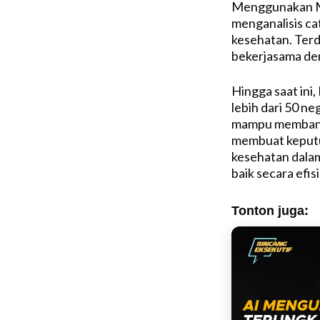
Menggunakan M
menganalisis ca
kesehatan. Terd
bekerjasama d
Hingga saat ini,
lebih dari 50 ne
mampu membantu
membuat keputu
kesehatan dalam
baik secara efis
Tonton juga: