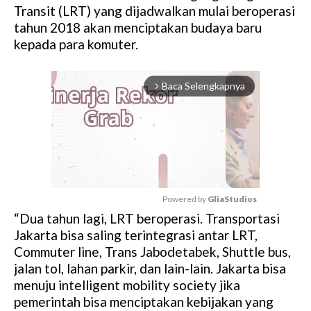
Transit (LRT) yang dijadwalkan mulai beroperasi
tahun 2018 akan menciptakan budaya baru
kepada para komuter.
Baca Selengkapnya
arrow_forward_ios
Powered by 
GliaStudios
“Dua tahun lagi, LRT beroperasi. Transportasi
M
Jakarta bisa saling terintegrasi antar LRT,
u
Commuter line, Trans Jabodetabek, Shuttle bus,
t
jalan tol, lahan parkir, dan lain-lain. Jakarta bisa
e
menuju intelligent mobility society jika
pemerintah bisa menciptakan kebijakan yang