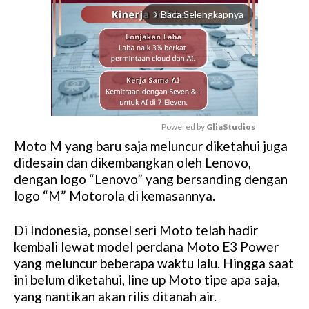
Baca Selengkapnya
arrow_forward_ios
Powered by 
GliaStudios
Moto M yang baru saja meluncur diketahui juga
M
didesain dan dikembangkan oleh Lenovo,
u
dengan logo “Lenovo” yang bersanding dengan
t
logo “M” Motorola di kemasannya.
e
Di Indonesia, ponsel seri Moto telah hadir
kembali lewat model perdana Moto E3 Power
yang meluncur beberapa waktu lalu. Hingga saat
ini belum diketahui, line up Moto tipe apa saja,
yang nantikan akan rilis ditanah air.