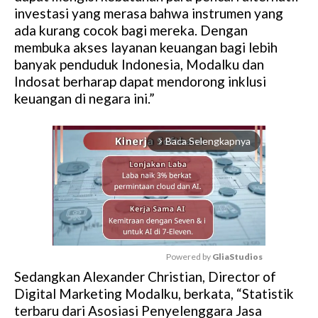
investasi yang merasa bahwa instrumen yang
ada kurang cocok bagi mereka. Dengan
membuka akses layanan keuangan bagi lebih
banyak penduduk Indonesia, Modalku dan
Indosat berharap dapat mendorong inklusi
keuangan di negara ini.”
Baca Selengkapnya
arrow_forward_ios
Powered by 
GliaStudios
Sedangkan Alexander Christian, Director of
M
Digital Marketing Modalku, berkata, “Statistik
u
terbaru dari Asosiasi Penyelenggara Jasa
t