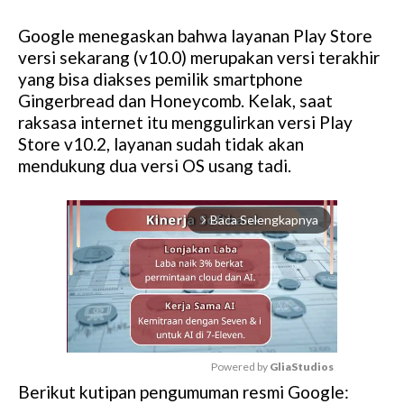
Google menegaskan bahwa layanan Play Store
versi sekarang (v10.0) merupakan versi terakhir
yang bisa diakses pemilik smartphone
Gingerbread dan Honeycomb. Kelak, saat
raksasa internet itu menggulirkan versi Play
Store v10.2, layanan sudah tidak akan
mendukung dua versi OS usang tadi.
Baca Selengkapnya
arrow_forward_ios
Powered by 
GliaStudios
Berikut kutipan pengumuman resmi Google:
M