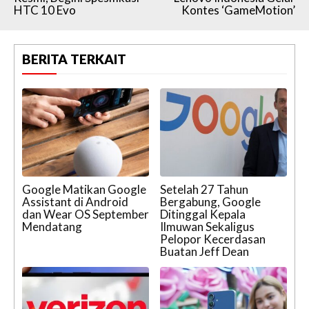
HTC 10 Evo
Kontes ‘GameMotion’
BERITA TERKAIT
Google Matikan Google
Setelah 27 Tahun
Assistant di Android
Bergabung, Google
dan Wear OS September
Ditinggal Kepala
Mendatang
Ilmuwan Sekaligus
Pelopor Kecerdasan
Buatan Jeff Dean